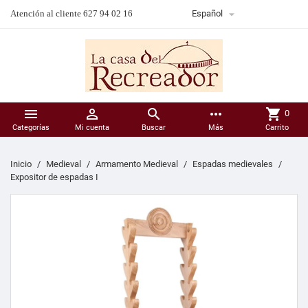

Atención al cliente 627 94 02 16
Español



more_horiz
shopping_cart
0
Categorías
Mi cuenta
Buscar
Más
Carrito
Inicio
Medieval
Armamento Medieval
Espadas medievales
Expositor de espadas I