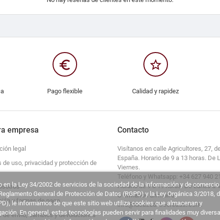
euro_symbol
star_border
ca
Pago flexible
Calidad y rapidez
ra empresa
Contacto
ción legal
Visítanos en calle Agricultores, 27, de
España. Horario de 9 a 13 horas. De 
s de uso, privacidad y protección de
Viernes.
Teléfono y Whatsapp: +34 627 940 2
 en la Ley 34/2002 de servicios de la sociedad de la información y de comercio
Horario de 9 a 19 horas. De Lunes a 
osotros
l Reglamento General de Protección de Datos (RGPD) y la Ley Orgánica 3/2018, 
O envíanos un mail a
ción y formas de pago
D), le informamos de que este sitio web utiliza cookies que almacenan y
info@lacasadelrecreador.com.
ción. En general, estas tecnologías pueden servir para finalidades muy diversa
s de envío, cambios y devoluciones