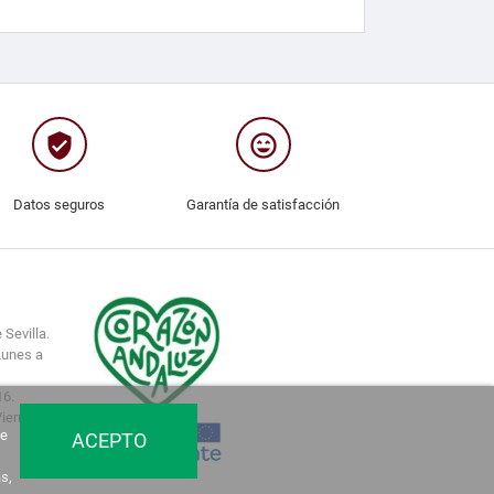
verified_user
sentiment_very_satisfied
Datos seguros
Garantía de satisfacción
 Sevilla.
Lunes a
16.
Viernes.
de
ACEPTO
s,