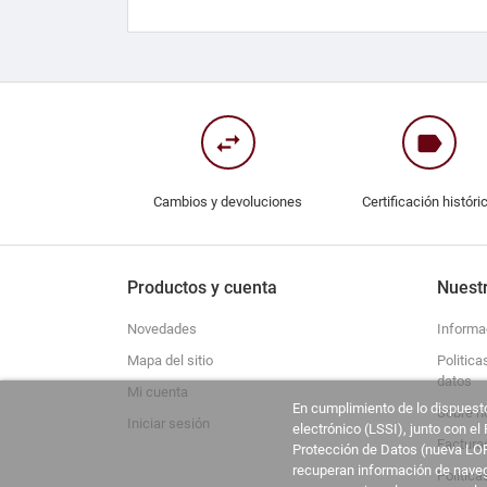
swap_horiz
label
Cambios y devoluciones
Certificación históri
Productos y cuenta
Nuest
Novedades
Informa
Mapa del sitio
Politica
datos
Mi cuenta
En cumplimiento de lo dispuesto
Sobre n
Iniciar sesión
electrónico (LSSI), junto con e
Factura
Protección de Datos (nueva LOP
recuperan información de navega
Política