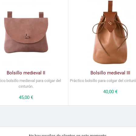
Bolsillo medieval II
Bolsillo medieval III
ico bolsillo medieval para colgar del
Práctico bolsillo para colgar del cinturó
cinturón.
Precio
40,00 €
Precio
45,00 €
No hay reseñas de clientes en este momento.