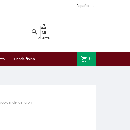

Español


Mi
cuenta
shopping_cart
0
cto
Tienda física
 colgar del cinturón.