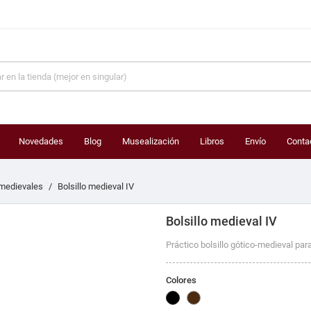
Novedades
Blog
Musealización
Libros
Envío
Conta
 medievales
Bolsillo medieval IV
Bolsillo medieval IV
Práctico bolsillo gótico-medieval para
Colores
Negro
Marrón