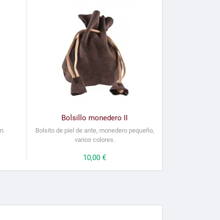
Bolsillo monedero II
n.
Bolsito de piel de ante, monedero pequeño,
varios colores.
Precio
10,00 €