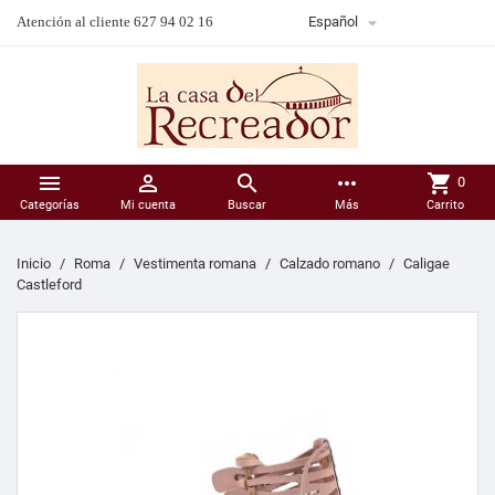

Atención al cliente 627 94 02 16
Español



more_horiz
shopping_cart
0
Categorías
Mi cuenta
Buscar
Más
Carrito
Inicio
Roma
Vestimenta romana
Calzado romano
Caligae
Castleford