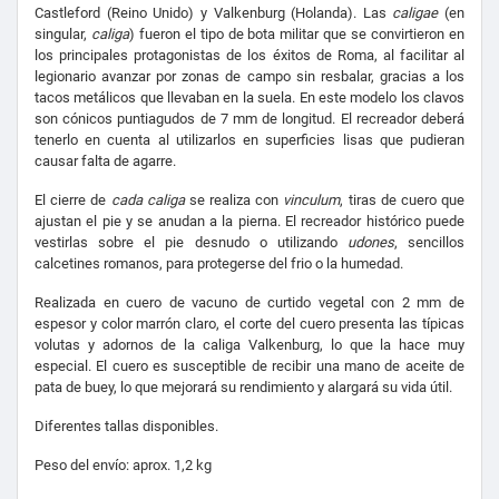
Castleford (Reino Unido) y Valkenburg (Holanda). Las
caligae
(en
singular,
caliga
) fueron el tipo de bota militar que se convirtieron en
los principales protagonistas de los éxitos de Roma, al facilitar al
legionario avanzar por zonas de campo sin resbalar, gracias a los
tacos metálicos que llevaban en la suela. En este modelo los clavos
son cónicos puntiagudos de 7 mm de longitud. El recreador deberá
tenerlo en cuenta al utilizarlos en superficies lisas que pudieran
causar falta de agarre.
El cierre de
cada caliga
se realiza con
vinculum
, tiras de cuero que
ajustan el pie y se anudan a la pierna. El recreador histórico puede
vestirlas sobre el pie desnudo o utilizando
udones
, sencillos
calcetines romanos, para protegerse del frio o la humedad.
Realizada en cuero de vacuno de curtido vegetal con 2 mm de
espesor y color marrón claro, el corte del cuero presenta las típicas
volutas y adornos de la caliga Valkenburg, lo que la hace muy
especial. El cuero es susceptible de recibir una mano de aceite de
pata de buey, lo que mejorará su rendimiento y alargará su vida útil.
Diferentes tallas disponibles.
Peso del envío: aprox. 1,2 kg