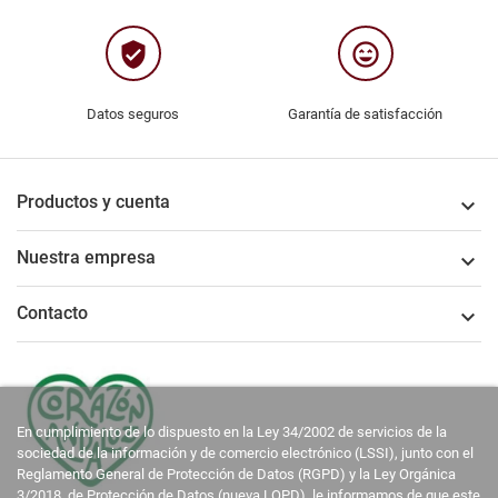
verified_user
sentiment_very_satisfied
Datos seguros
Garantía de satisfacción
Productos y cuenta

Nuestra empresa

Contacto

En cumplimiento de lo dispuesto en la Ley 34/2002 de servicios de la
sociedad de la información y de comercio electrónico (LSSI), junto con el
Reglamento General de Protección de Datos (RGPD) y la Ley Orgánica
3/2018, de Protección de Datos (nueva LOPD), le informamos de que este