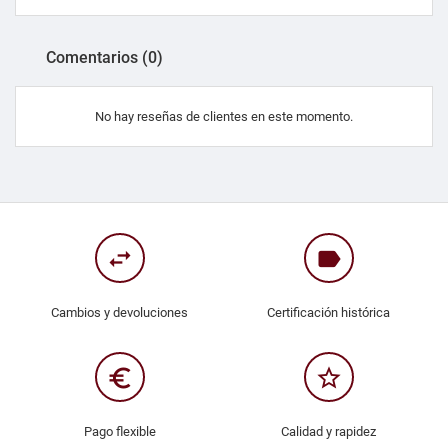
Comentarios (0)
No hay reseñas de clientes en este momento.
swap_horiz
label
Cambios y devoluciones
Certificación histórica
euro_symbol
star_border
Pago flexible
Calidad y rapidez