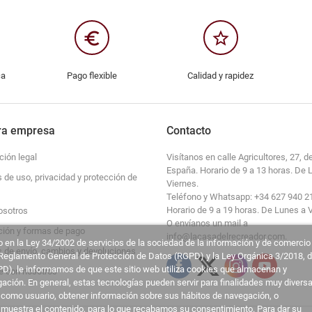
euro_symbol
star_border
ca
Pago flexible
Calidad y rapidez
ra empresa
Contacto
ción legal
Visítanos en calle Agricultores, 27, de
España. Horario de 9 a 13 horas. De 
s de uso, privacidad y protección de
Viernes.
Teléfono y Whatsapp: +34 627 940 2
Horario de 9 a 19 horas. De Lunes a 
osotros
O envíanos un mail a
ción y formas de pago
info@lacasadelrecreador.com.
 en la Ley 34/2002 de servicios de la sociedad de la información y de comercio
s de envío, cambios y devoluciones
l Reglamento General de Protección de Datos (RGPD) y la Ley Orgánica 3/2018, 
D), le informamos de que este sitio web utiliza cookies que almacenan y
e con nosotros
ción. En general, estas tecnologías pueden servir para finalidades muy diversa
 como usuario, obtener información sobre sus hábitos de navegación, o
 muestra el contenido, para lo que recabamos su consentimiento. Para dar su