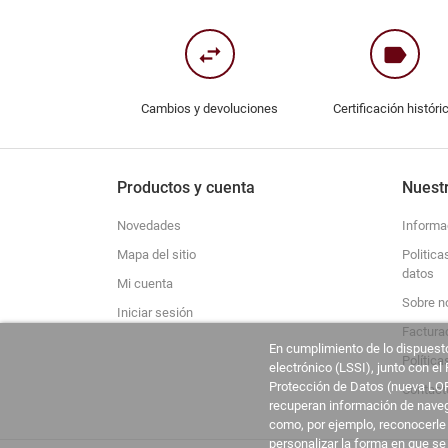
swap_horiz
label
Cambios y devoluciones
Certificación históri
Productos y cuenta
Nuest
Novedades
Informa
Mapa del sitio
Politica
datos
Mi cuenta
Sobre n
Iniciar sesión
Factura
En cumplimiento de lo dispuesto
Política
electrónico (LSSI), junto con e
Protección de Datos (nueva LOP
Contact
recuperan información de navega
como, por ejemplo, reconocerle
personalizar la forma en que se