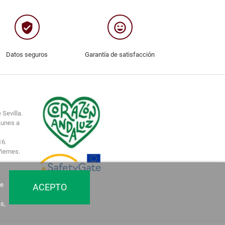
verified_user
sentiment_very_satisfied
Datos seguros
Garantía de satisfacción
 Sevilla.
Lunes a
16.
Viernes.
de
ACEPTO
s,