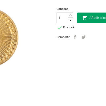
Cantidad

Añadir al ca

En stock
Compartir