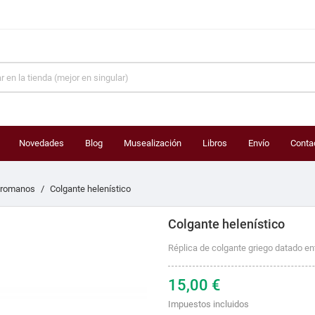
Novedades
Blog
Musealización
Libros
Envío
Conta
s romanos
Colgante helenístico
Colgante helenístico
Réplica de colgante griego datado entr
15,00 €
Impuestos incluidos