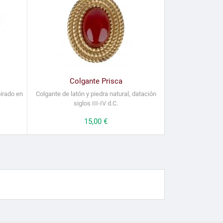
Colgante Prisca
pirado en
Colgante de latón y piedra natural, datación
siglos III-IV d.C.
Precio
15,00 €