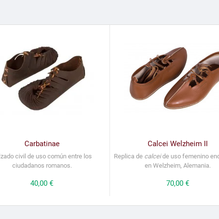
Carbatinae
Calcei Welzheim II
lzado civil de uso común entre los
Replica de
calcei
de uso femenino en
ciudadanos romanos.
en Welzheim, Alemania.
Precio
40,00 €
Precio
70,00 €