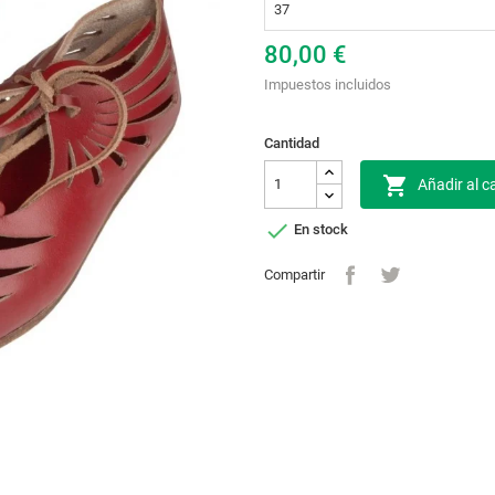
80,00 €
Impuestos incluidos
Cantidad

Añadir al ca

En stock
Compartir