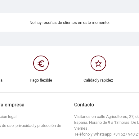
No hay reseñas de clientes en este momento.
euro_symbol
star_border
ca
Pago flexible
Calidad y rapidez
ra empresa
Contacto
ción legal
Visítanos en calle Agricultores, 27, de
España. Horario de 9 a 13 horas. De 
s de uso, privacidad y protección de
Viernes.
Teléfono y Whatsapp: +34 627 940 2