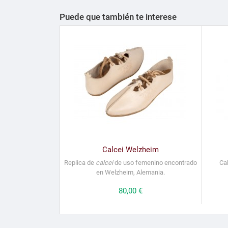
Puede que también te interese
Calcei Welzheim
Replica de
calcei
de uso femenino encontrado
Ca
en Welzheim, Alemania.
Precio
80,00 €