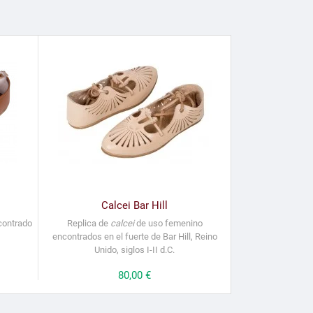
Calcei Bar Hill
contrado
Replica de
calcei
de uso femenino
encontrados en el fuerte de Bar Hill, Reino
Unido, siglos I-II d.C.
Precio
80,00 €