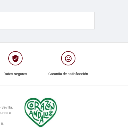
verified_user
sentiment_very_satisfied
Datos seguros
Garantía de satisfacción
 Sevilla.
Lunes a
16.