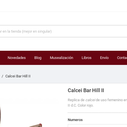
Novedades
Blog
Musealización
Libros
Envío
Conta
Calcei Bar Hill II
Calcei Bar Hill II
Replica de
calcei
de uso femenino enco
II d.C. Color rojo.
Numeros