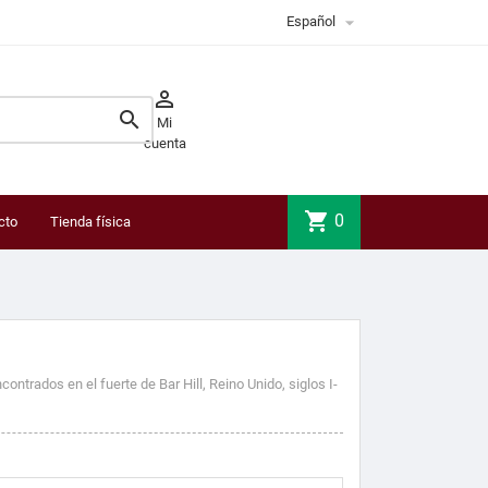

Español


Mi
cuenta
shopping_cart
0
cto
Tienda física
ntrados en el fuerte de Bar Hill, Reino Unido, siglos I-