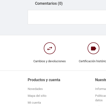
Comentarios (0)
swap_horiz
label
Cambios y devoluciones
Certificación históri
Productos y cuenta
Nuest
Novedades
Informa
Mapa del sitio
Politica
datos
Mi cuenta