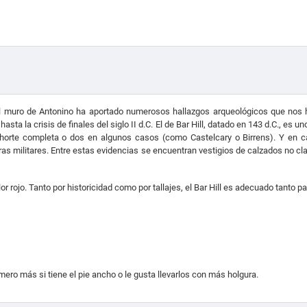
 muro de Antonino ha aportado numerosos hallazgos arqueológicos que nos h
 hasta la crisis de finales del siglo II d.C. El de Bar Hill, datado en 143 d.C., e
horte completa o dos en algunos casos (como Castelcary o Birrens). Y en ca
uras militares. Entre estas evidencias se encuentran vestigios de calzados no 
or rojo.
Tanto por historicidad como por tallajes, el Bar Hill es adecuado tanto 
o más si tiene el pie ancho o le gusta llevarlos con más holgura.