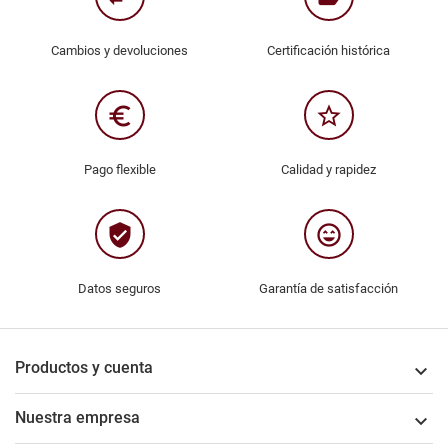
Cambios y devoluciones
Certificación histórica
euro_symbol
star_border
Pago flexible
Calidad y rapidez
verified_user
sentiment_very_satisfied
Datos seguros
Garantía de satisfacción
Productos y cuenta

Nuestra empresa
