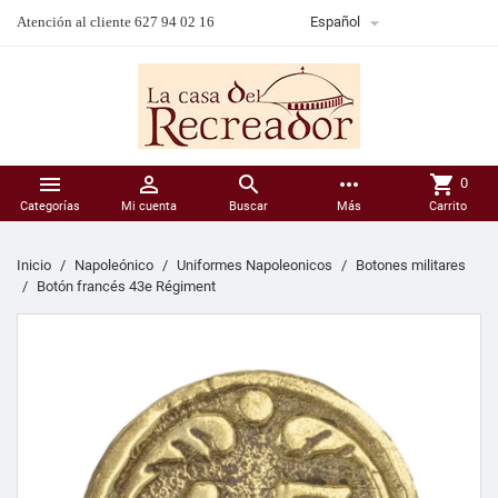

Atención al cliente 627 94 02 16
Español



more_horiz
shopping_cart
0
Categorías
Mi cuenta
Buscar
Más
Carrito
Inicio
Napoleónico
Uniformes Napoleonicos
Botones militares
Botón francés 43e Régiment