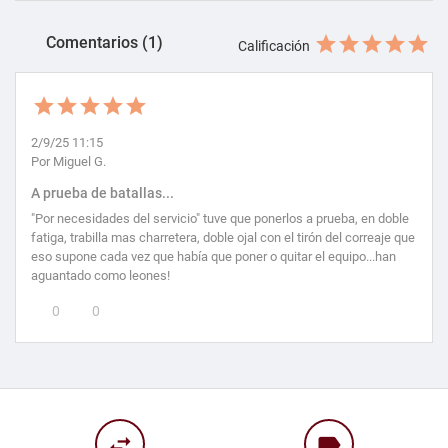
Comentarios (1)
Calificación
2/9/25 11:15
Por Miguel G.
A prueba de batallas...
"Por necesidades del servicio" tuve que ponerlos a prueba, en doble
fatiga, trabilla mas charretera, doble ojal con el tirón del correaje que
eso supone cada vez que había que poner o quitar el equipo...han
aguantado como leones!
0
0
swap_horiz
label