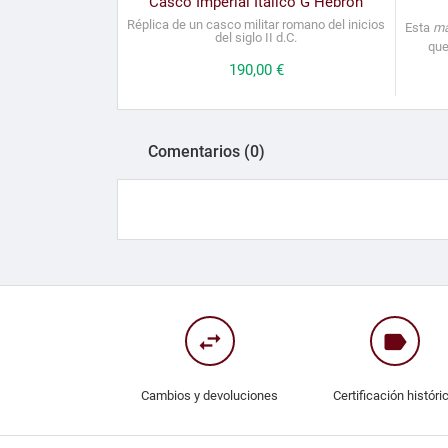
Casco Imperial Itálico G Hebrón
Réplica de un casco militar romano del inicios
Esta
ma
del siglo II d.C.
que
Precio
190,00 €
Comentarios (0)
swap_horiz
label
Cambios y devoluciones
Certificación históri