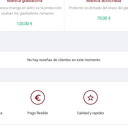
Manica gladiatoria
Manica acolchada
nica
(manga en latín) es la protección
Protector acolchado del brazo del gla
 usaban los gladiadores romanos.
Precio
70,00 €
Precio
120,00 €
No hay reseñas de clientes en este momento.
euro_symbol
star_border
ca
Pago flexible
Calidad y rapidez