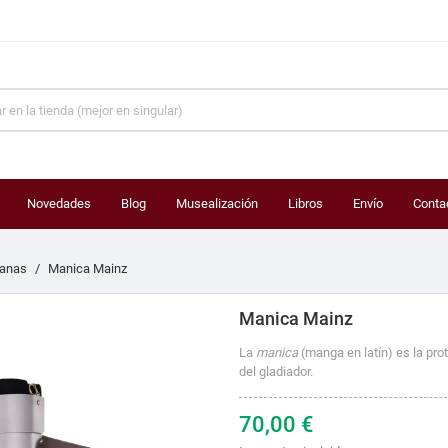
Novedades
Blog
Musealización
Libros
Envío
Conta
anas
Manica Mainz
Manica Mainz
La
manica
(manga en latín) es la pro
del gladiador.
70,00 €