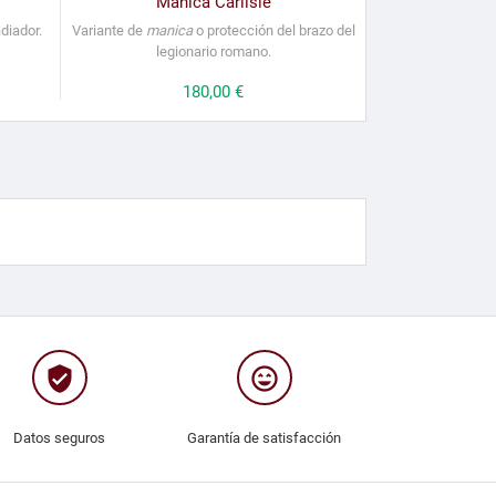
Manica Carlisle
diador.
Variante de
manica
o protección del brazo del
legionario romano.
Precio
180,00 €
verified_user
sentiment_very_satisfied
Datos seguros
Garantía de satisfacción