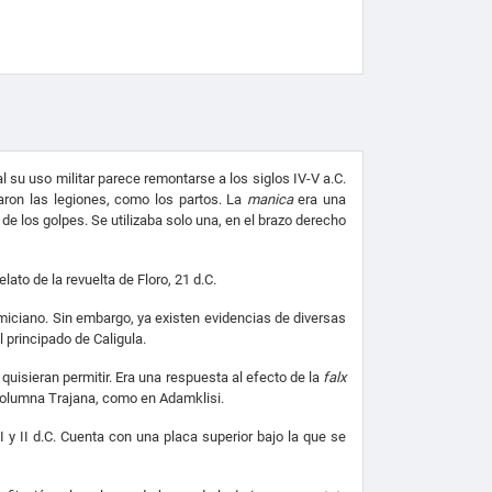
l su uso militar parece remontarse a los siglos IV-V a.C.
aron las legiones, como los partos. La
manica
era una
de los golpes. Se utilizaba solo una, en el brazo derecho
lato de la revuelta de Floro, 21 d.C.
miciano. Sin embargo, ya existen evidencias de diversas
 principado de Caligula.
 quisieran permitir. Era una respuesta al efecto de la
falx
 Columna Trajana, como en Adamklisi.
I y II d.C. Cuenta con una placa superior bajo la que se