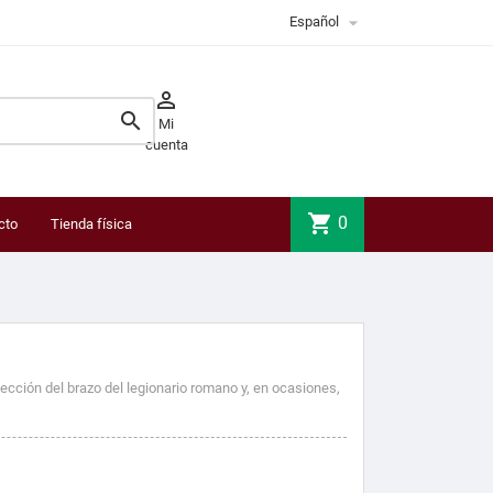

Español


Mi
cuenta
shopping_cart
0
cto
Tienda física
tección del brazo del legionario romano y, en ocasiones,