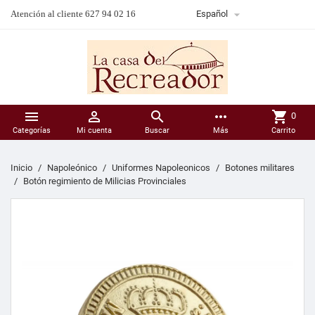

Atención al cliente 627 94 02 16
Español



more_horiz
shopping_cart
0
Categorías
Mi cuenta
Buscar
Más
Carrito
Inicio
Napoleónico
Uniformes Napoleonicos
Botones militares
Botón regimiento de Milicias Provinciales