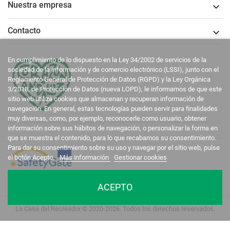
Nuestra empresa

Contacto

En cumplimiento de lo dispuesto en la Ley 34/2002 de servicios de la
sociedad de la información y de comercio electrónico (LSSI), junto con el
Reglamento General de Protección de Datos (RGPD) y la Ley Orgánica
3/2018, de Protección de Datos (nueva LOPD), le informamos de que este
sitio web utiliza cookies que almacenan y recuperan información de
navegación. En general, estas tecnologías pueden servir para finalidades
muy diversas, como, por ejemplo, reconocerle como usuario, obtener
información sobre sus hábitos de navegación, o personalizar la forma en
que se muestra el contenido, para lo que recabamos su consentimiento.
Para dar su consentimiento sobre su uso y navegar por el sitio web, pulse
el botón Acepto.
Más información
Gestionar cookies
ACEPTO
La Casa del Recreador © 2020-2026. Todos los derechos reservados.