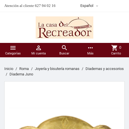

Atención al cliente 627 94 02 16
Español



more_horiz
shopping_cart
0
Categorías
Mi cuenta
Buscar
Más
Carrito
Inicio
Roma
Joyería y bisutería romanas
Diademas y accesorios
Diadema Juno