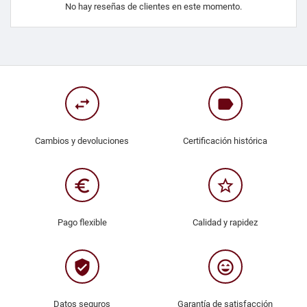
No hay reseñas de clientes en este momento.
swap_horiz
label
Cambios y devoluciones
Certificación histórica
euro_symbol
star_border
Pago flexible
Calidad y rapidez
verified_user
sentiment_very_satisfied
Datos seguros
Garantía de satisfacción