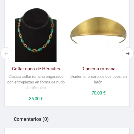
Collar nudo de Hércules
Diadema romana
Clásico collar romano engarzado
Diadema romana de dos tipos, en
D
con entrepiezas en forma de nudo
latón.
de Hércules.
Precio
70,00 €
Precio
36,00 €
Comentarios (0)