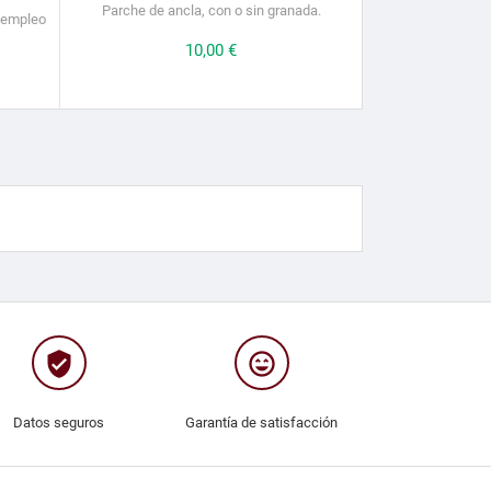
Parche de ancla, con o sin granada.
e empleo
Precio
10,00 €
verified_user
sentiment_very_satisfied
Datos seguros
Garantía de satisfacción