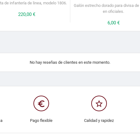
a de infantería de linea, modelo 1806.
Galón estrecho dorado para divisa d
en oficiales.
Precio
220,00 €
Precio
6,00 €
No hay reseñas de clientes en este momento.
euro_symbol
star_border
ca
Pago flexible
Calidad y rapidez