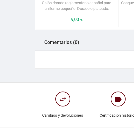
Galón dorado reglamentario español para
Chaquet
uniforme pequeño. Dorado o plateado.
Precio
9,00 €
Comentarios (0)
swap_horiz
label
Cambios y devoluciones
Certificación históri