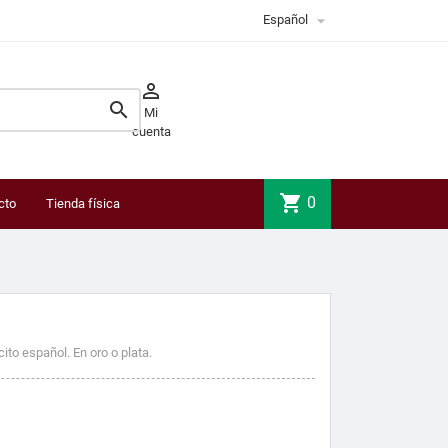

Español


Mi
cuenta
shopping_cart
0
cto
Tienda física
ito español. En oro o plata.