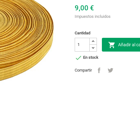
9,00 €
Impuestos incluidos
Cantidad

Añadir al ca

En stock
Compartir