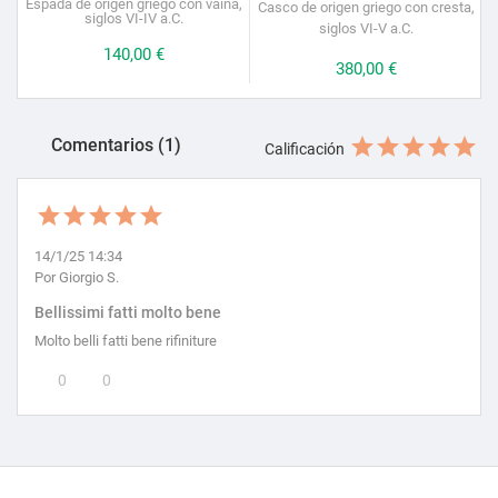
Espada de origen griego con vaina,
Casco de origen griego con cresta,
siglos VI-IV a.C.
siglos VI-V a.C.
Precio
140,00 €
Precio
380,00 €
Comentarios (1)
Calificación
14/1/25 14:34
Por Giorgio S.
Bellissimi fatti molto bene
Molto belli fatti bene rifiniture
0
0