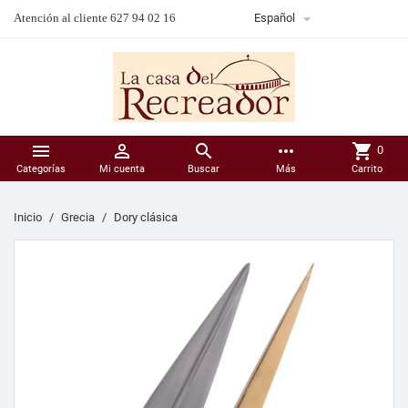

Atención al cliente 627 94 02 16
Español



more_horiz
shopping_cart
0
Categorías
Mi cuenta
Buscar
Más
Carrito
Inicio
Grecia
Dory clásica