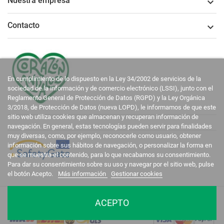
Nuestra empresa

Contacto

En cumplimiento de lo dispuesto en la Ley 34/2002 de servicios de la
sociedad de la información y de comercio electrónico (LSSI), junto con el
Reglamento General de Protección de Datos (RGPD) y la Ley Orgánica
3/2018, de Protección de Datos (nueva LOPD), le informamos de que este
sitio web utiliza cookies que almacenan y recuperan información de
navegación. En general, estas tecnologías pueden servir para finalidades
muy diversas, como, por ejemplo, reconocerle como usuario, obtener
información sobre sus hábitos de navegación, o personalizar la forma en
que se muestra el contenido, para lo que recabamos su consentimiento.
Para dar su consentimiento sobre su uso y navegar por el sitio web, pulse
el botón Acepto.
Más información
Gestionar cookies
La Casa del Recreador © 2020-2026. Todos los derechos reservados.
ACEPTO