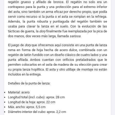
regatón grueso y afilado de bronce. El regatón no solo era un
contrapeso para la punta y una protección para el extremo inferior
del asta, sino también un arma eficaz por derecho propio, que podía
servir como recurso si la punta o el asta se rompían en la refriega.
Además, la punta robusta y puntiaguda del regatón también se
usaba para clavar la lanza en el suelo. Con la evolución de las
tácticas de guerra, la
dory
finalmente fue reemplazada por la pica de
dos manos, dos veces más larga, llamada
sarissa
.
El juego de
dory
que ofrecemos aquí consiste en una punta de lanza
roma en forma de hoja hecha de acero dulce, combinada con un
regatón de latón fundido con un diseño clásico de cuatro lados y una
punta afilada. Ambos cuentan con orificios pretaladrados que le
permiten colocarlos en el asta de madera de su elección para crear
su propia lanza hoplítica. El asta y otro utillaje de montaje no están
incluidos en la entrega.
Detalles de la punta de lanza:
Material: acero
Longitud total (incl. cubo): aprox.
28 cm
Longitud de la hoja: aprox. 22 cm
Máx. ancho: aprox. 5,5 cm
Diámetro interior del cubo: aprox. 2,2 cm