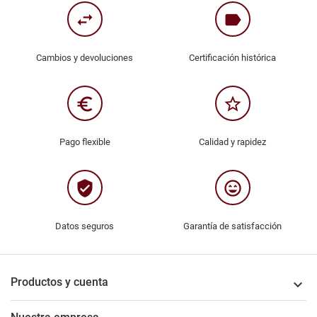
swap_horiz
label
Cambios y devoluciones
Certificación histórica
euro_symbol
star_border
Pago flexible
Calidad y rapidez
verified_user
sentiment_very_satisfied
Datos seguros
Garantía de satisfacción
Productos y cuenta
