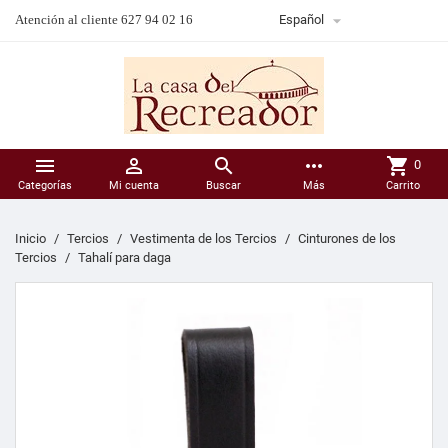

Atención al cliente 627 94 02 16
Español



more_horiz
shopping_cart
0
Categorías
Mi cuenta
Buscar
Más
Carrito
Inicio
Tercios
Vestimenta de los Tercios
Cinturones de los
Tercios
Tahalí para daga