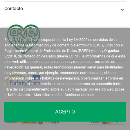
Contacto

En cumplimiento de lo dispuesto en la Ley 34/2002 de servicios de la
sociedad de la información y de comercio electrónico (LSSI), junto con el
Reglamento General de Protección de Datos (RGPD) y la Ley Orgánica
3/2018, de Protección de Datos (nueva LOPD), le informamos de que este
sitio web utiliza cookies que almacenan y recuperan información de
navegación. En general, estas tecnologías pueden servir para finalidades
muy diversas, como, por ejemplo, reconocerle como usuario, obtener
información sobre sus hábitos de navegación, o personalizar la forma en
que se muestra el contenido, para lo que recabamos su consentimiento.
Para dar su consentimiento sobre su uso y navegar por el sitio web, pulse
el botón Acepto.
Más información
Gestionar cookies
La Casa del Recreador © 2020-2026. Todos los derechos reservados.
ACEPTO