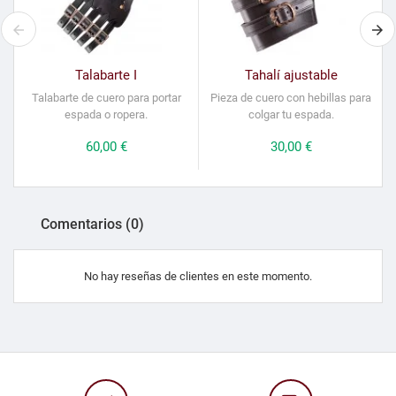
Talabarte I
Tahalí ajustable
Talabarte de cuero para portar
Pieza de cuero con hebillas para
espada o ropera.
colgar tu espada.
Precio
60,00 €
Precio
30,00 €
Comentarios (0)
No hay reseñas de clientes en este momento.