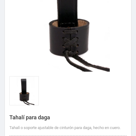
Tahalí para daga
Tahalí o soporte ajustable de cinturón para daga, hecho en cuero.