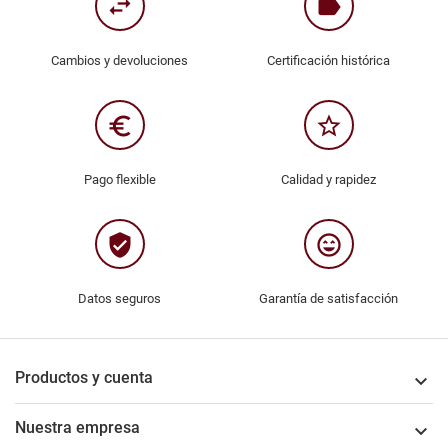
swap_horiz
label
Cambios y devoluciones
Certificación histórica
euro_symbol
star_border
Pago flexible
Calidad y rapidez
verified_user
sentiment_very_satisfied
Datos seguros
Garantía de satisfacción
Productos y cuenta

Nuestra empresa
