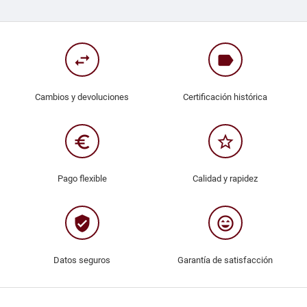
swap_horiz
label
Cambios y devoluciones
Certificación histórica
euro_symbol
star_border
Pago flexible
Calidad y rapidez
verified_user
sentiment_very_satisfied
Datos seguros
Garantía de satisfacción