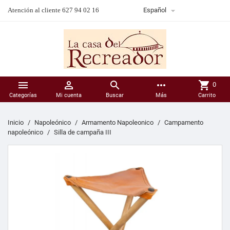

Atención al cliente 627 94 02 16
Español



more_horiz
shopping_cart
0
Categorías
Mi cuenta
Buscar
Más
Carrito
Inicio
Napoleónico
Armamento Napoleonico
Campamento
napoleónico
Silla de campaña III