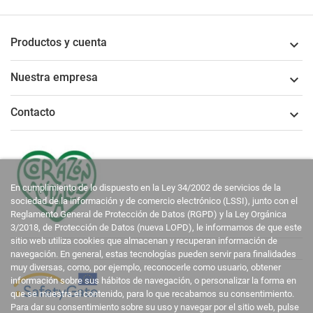
Productos y cuenta

Nuestra empresa

Contacto

En cumplimiento de lo dispuesto en la Ley 34/2002 de servicios de la
sociedad de la información y de comercio electrónico (LSSI), junto con el
Reglamento General de Protección de Datos (RGPD) y la Ley Orgánica
3/2018, de Protección de Datos (nueva LOPD), le informamos de que este
sitio web utiliza cookies que almacenan y recuperan información de
navegación. En general, estas tecnologías pueden servir para finalidades
muy diversas, como, por ejemplo, reconocerle como usuario, obtener
información sobre sus hábitos de navegación, o personalizar la forma en
que se muestra el contenido, para lo que recabamos su consentimiento.
Para dar su consentimiento sobre su uso y navegar por el sitio web, pulse