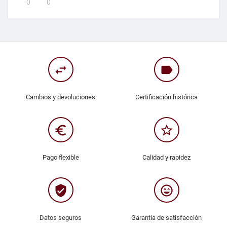
0
0
swap_horiz
label
Cambios y devoluciones
Certificación histórica
euro_symbol
star_border
Pago flexible
Calidad y rapidez
verified_user
sentiment_very_satisfied
Datos seguros
Garantía de satisfacción