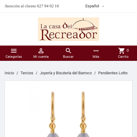

Atención al cliente 627 94 02 16
Español



more_horiz
shopping_cart
0
Categorías
Mi cuenta
Buscar
Más
Carrito
Inicio
Tercios
Joyería y Bisutería del Barroco
Pendientes Lotto