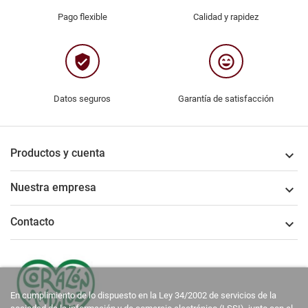
Pago flexible
Calidad y rapidez
verified_user
sentiment_very_satisfied
Datos seguros
Garantía de satisfacción
Productos y cuenta

Nuestra empresa

Contacto

En cumplimiento de lo dispuesto en la Ley 34/2002 de servicios de la