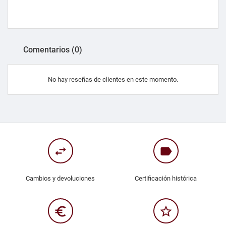
Comentarios (0)
No hay reseñas de clientes en este momento.
swap_horiz
label
Cambios y devoluciones
Certificación histórica
euro_symbol
star_border