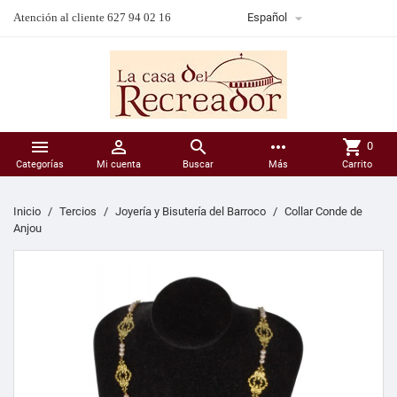

Atención al cliente 627 94 02 16
Español



more_horiz
shopping_cart
0
Categorías
Mi cuenta
Buscar
Más
Carrito
Inicio
Tercios
Joyería y Bisutería del Barroco
Collar Conde de
Anjou