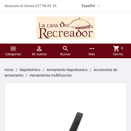

Atención al cliente 627 94 02 16
Español



more_horiz
shopping_cart
0
Categorías
Mi cuenta
Buscar
Más
Carrito
Inicio
Napoleónico
Armamento Napoleonico
Accesorios de
armamento
Herramienta multifunción