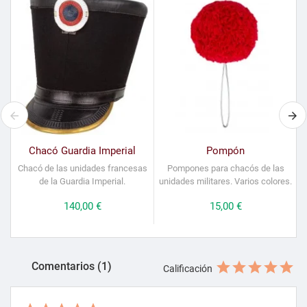
Chacó Guardia Imperial
Pompón
Chacó de las unidades francesas
Pompones para chacós de las
de la Guardia Imperial.
unidades militares. Varios colores.
Precio
140,00 €
Precio
15,00 €
Comentarios (1)
Calificación