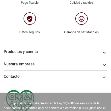
Pago flexible
Calidad y rapidez
verified_user
sentiment_very_satisfied
Datos seguros
Garantía de satisfacción
Productos y cuenta

Nuestra empresa

Contacto

En cumplimiento de lo dispuesto en la Ley 34/2002 de servicios de la
sociedad de la información y de comercio electrónico (LSSI), junto con el