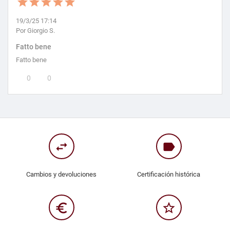
19/3/25 17:14
Por Giorgio S.
Fatto bene
Fatto bene
0
0
swap_horiz
label
Cambios y devoluciones
Certificación histórica
euro_symbol
star_border