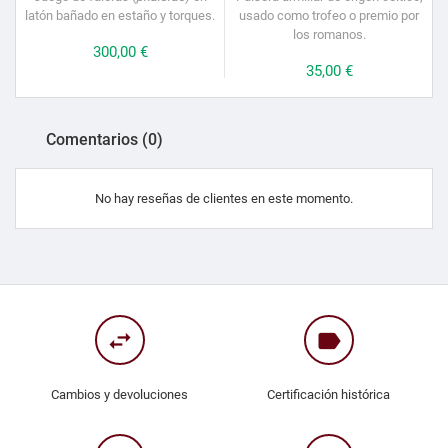
latón bañado en estaño y torques.
usado como trofeo o premio por
los romanos.
Precio
300,00 €
Precio
35,00 €
Comentarios (0)
No hay reseñas de clientes en este momento.
swap_horiz
label
Cambios y devoluciones
Certificación histórica