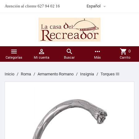

Atención al cliente 627 94 02 16
Español



more_horiz
shopping_cart
0
Categorías
Mi cuenta
Buscar
Más
Carrito
Inicio
Roma
Armamento Romano
Insignia
Torques III