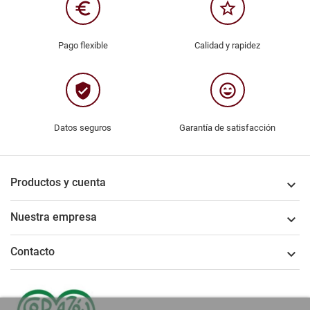
euro_symbol
star_border
Pago flexible
Calidad y rapidez
verified_user
sentiment_very_satisfied
Datos seguros
Garantía de satisfacción
Productos y cuenta

Nuestra empresa

Contacto
