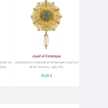
Joyel el Estanque
etrato de
Joyel barroco inspirado en el llamado Joyel rico
tora,
de los Austrias, siglo XVI.
Precio
36,00 €