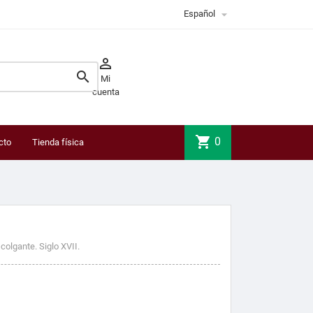

Español


Mi
cuenta
shopping_cart
0
cto
Tienda física
colgante. Siglo XVII.