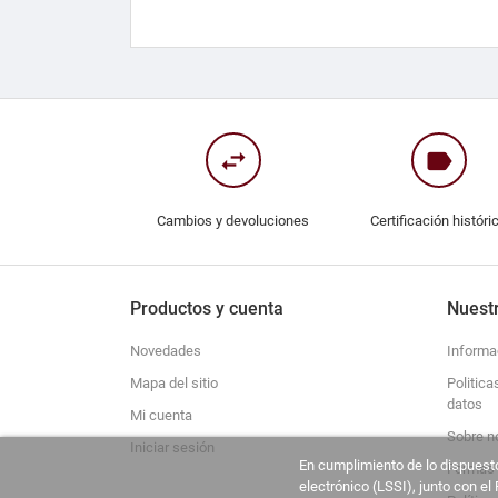
swap_horiz
label
Cambios y devoluciones
Certificación históri
Productos y cuenta
Nuest
Novedades
Informa
Mapa del sitio
Politica
datos
Mi cuenta
Sobre n
Iniciar sesión
En cumplimiento de lo dispuesto
Formas 
electrónico (LSSI), junto con e