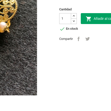
Cantidad

Añadir al ca

En stock
Compartir