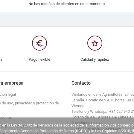
No hay reseñas de clientes en este momento.
euro_symbol
star_border
ca
Pago flexible
Calidad y rapidez
ra empresa
Contacto
ción legal
Visítanos en calle Agricultores, 27, de
España. Horario de 9 a 13 horas. De 
s de uso, privacidad y protección de
Viernes.
Teléfono y Whatsapp: +34 627 940 2
Horario de 9 a 19 horas. De Lunes a 
osotros
O envíanos un mail a
 en la Ley 34/2002 de servicios de la sociedad de la información y de comercio
de pago. Seguridad y garantías.
info@lacasadelrecreador.com.
l Reglamento General de Protección de Datos (RGPD) y la Ley Orgánica 3/2018, 