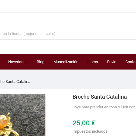
Novedades
Blog
Musealización
Libros
Envío
Conta
he Santa Catalina
Broche Santa Catalina
Joya para prender en ropa o lucir con 
25,00 €
Impuestos incluidos