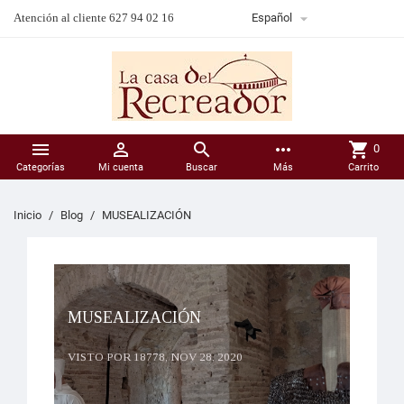

Atención al cliente 627 94 02 16
Español



more_horiz
shopping_cart
0
Categorías
Mi cuenta
Buscar
Más
Carrito
Inicio
Blog
MUSEALIZACIÓN
MUSEALIZACIÓN
VISTO POR 18778,
NOV 28, 2020