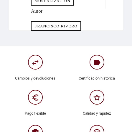
MUSEALIZACIÓN
Autor
FRANCISCO RIVERO
swap_horiz
label
Cambios y devoluciones
Certificación histórica
euro_symbol
star_border
Pago flexible
Calidad y rapidez