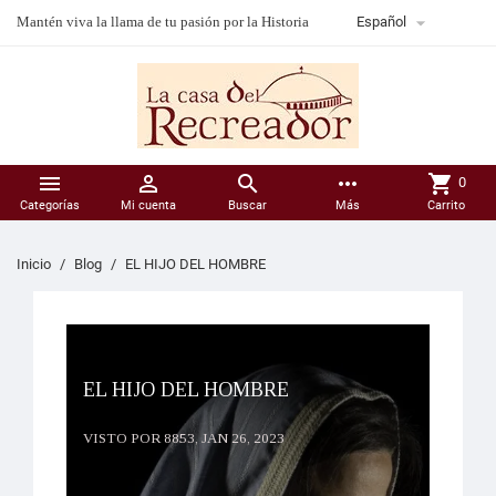

Mantén viva la llama de tu pasión por la Historia
Español



more_horiz
shopping_cart
0
Categorías
Mi cuenta
Buscar
Más
Carrito
Inicio
Blog
EL HIJO DEL HOMBRE
EL HIJO DEL HOMBRE
VISTO POR 8853,
JAN 26, 2023