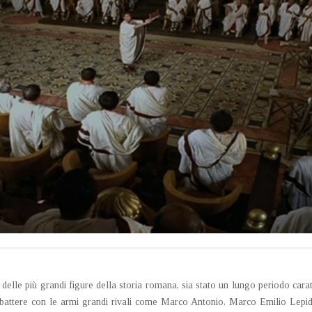
elle più grandi figure della storia romana, sia stato un lungo periodo caratt
ombattere con le armi grandi rivali come Marco Antonio, Marco Emilio Lepi