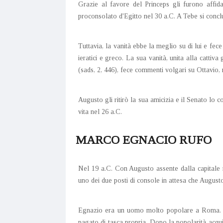
Grazie al favore del Princeps gli furono affidat
proconsolato d'Egitto nel 30 a.C. A Tebe si concl
Tuttavia, la vanità ebbe la meglio su di lui e fec
ieratici e greco. La sua vanità, unita alla cattiv
(sads, 2, 446), fece commenti volgari su Ottavio,
Augusto gli ritirò la sua amicizia e il Senato lo 
vita nel 26 a.C.
MARCO EGNACIO RUFO
Nel 19 a.C. Con Augusto assente dalla capitale 
uno dei due posti di console in attesa che Augusto
Egnazio era un uomo molto popolare a Roma. Ave
pagato di tasca propria. Dopo la popolarità acqui