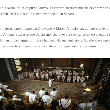
ie alla fiducia di Augusto, arrivò a ricoprire incarichi militari di enorme re
ichi civili di rilievo e senza aver seduto in Senato.
irmato un nuovo patto tra Ottaviano e Marco Antonio, suggellato con le nozz
ntonio confessò che Salvidieno, che aveva a suo carico diverse legioni in G
avio lo hanno danneggiato o forse ha perso la sua ambizione. Quello che sapp
 fu processato in Senato e condannato a morte per
inimucus
e
hostis
.