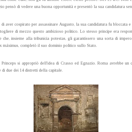
azio pensò di vedere una buona opportunità e presentò la sua candidatura se
di aver cospirato per assassinare Augusto, la sua candidatura fu bloccata e
togliere di mezzo questo ambizioso politico. Lo stesso principe era respo
e che, insieme alla tribunicia potestas, gli garantissero una sorta di imper
cex máximus, completò il suo dominio politico sullo Stato.
 Princeps si appropriò dell'idea di Crasso ed Egnazio.
Roma avrebbe un cor
di due dei 14 distretti della capitale.