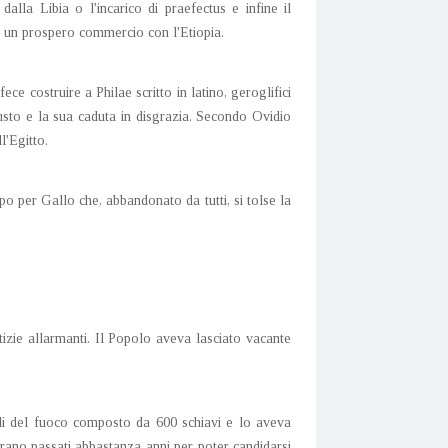
alla Libia o l'incarico di praefectus e infine il
he un prospero commercio con l'Etiopia.
e costruire a Philae scritto in latino, geroglifici
ugusto e la sua caduta in disgrazia. Secondo Ovidio
l'Egitto.
po per Gallo che, abbandonato da tutti, si tolse la
zie allarmanti. Il Popolo aveva lasciato vacante
li del fuoco composto da 600 schiavi e lo aveva
erano passati abbastanza anni per poter candidarsi