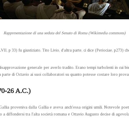
Rappresentazione di una seduta del Senato di Roma (Wikimedia commons)
p 33) fu giustiziato. Tito Livio, d'altra parte, ci dice (Periociae, p273) che
sapprovazione generale per averlo tradito. Erano tempi turbolenti in cui biso
a parte di Octavio ai suoi collaboratori su quanto potesse costare loro prov
-26 A.C.)
allia proveniva dalla Gallia e aveva anch'essa origini umili. Notevole poeta
 a diffondersi tra l'alta società romana e Ottavio Augusto decise di agevolar