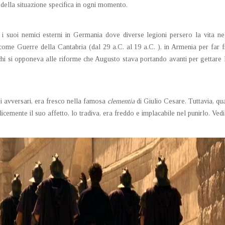
a della situazione specifica in ogni momento.
 suoi nemici esterni in Germania dove diverse legioni persero la vita nel
e Guerre della Cantabria (dal 29 a.C. al 19 a.C. ), in Armenia per far front
hi si opponeva alle riforme che Augusto stava portando avanti per gettare le b
i avversari, era fresco nella famosa
clementia
di Giulio Cesare. Tuttavia, qu
icemente il suo affetto, lo tradiva, era freddo e implacabile nel punirlo. Ved