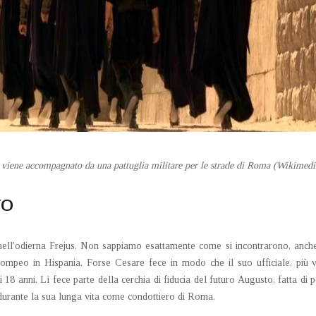
 viene accompagnato da una pattuglia militare per le strade di Roma (Wikime
NO
nell'odierna Frejus. Non sappiamo esattamente come si incontrarono, anch
 Pompeo in Hispania. Forse Cesare fece in modo che il suo ufficiale, più 
i 18 anni. Lì fece parte della cerchia di fiducia del futuro Augusto, fatta 
i durante la sua lunga vita come condottiero di Roma.