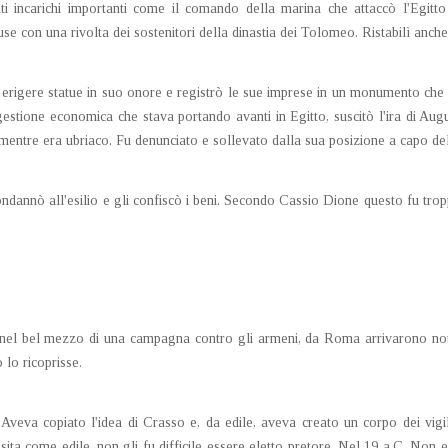
i incarichi importanti come il comando della marina che attaccò l'Egitto d
use con una rivolta dei sostenitori della dinastia dei Tolomeo. Ristabilì anc
e erigere statue in suo onore e registrò le sue imprese in un monumento che fec
a gestione economica che stava portando avanti in Egitto, suscitò l'ira di A
 mentre era ubriaco. Fu denunciato e sollevato dalla sua posizione a capo del
condannò all'esilio e gli confiscò i beni. Secondo Cassio Dione questo fu trop
nel bel mezzo di una campagna contro gli armeni, da Roma arrivarono noti
 lo ricoprisse.
va copiato l'idea di Crasso e, da edile, aveva creato un corpo dei vigi
sita come edile, non gli fu difficile essere eletto pretore. Nel 19 a.C. Non 