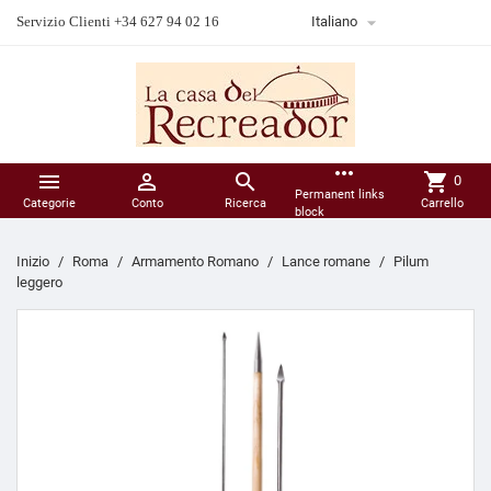

Servizio Clienti +34 627 94 02 16
Italiano
more_horiz



shopping_cart
0
Permanent links
Categorie
Conto
Ricerca
Carrello
block
Inizio
Roma
Armamento Romano
Lance romane
Pilum
leggero