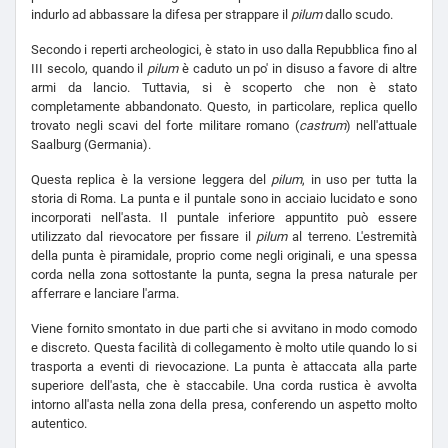
indurlo ad abbassare la difesa per strappare il
pilum
dallo scudo.
Secondo i reperti archeologici, è stato in uso dalla Repubblica fino al
III secolo, quando il
pilum
è caduto un po' in disuso a favore di altre
armi da lancio. Tuttavia, si è scoperto che non è stato
completamente abbandonato. Questo, in particolare, replica quello
trovato negli scavi del forte militare romano (
castrum
) nell'attuale
Saalburg (Germania).
Questa replica è la versione leggera del
pilum
, in uso per tutta la
storia di Roma. La punta e il puntale sono in acciaio lucidato e sono
incorporati nell'asta. Il puntale inferiore appuntito può essere
utilizzato dal rievocatore per fissare il
pilum
al terreno. L'estremità
della punta è piramidale, proprio come negli originali, e una spessa
corda nella zona sottostante la punta, segna la presa naturale per
afferrare e lanciare l'arma.
Viene fornito smontato in due parti che si avvitano in modo comodo
e discreto. Questa facilità di collegamento è molto utile quando lo si
trasporta a eventi di rievocazione. La punta è attaccata alla parte
superiore dell'asta, che è staccabile. Una corda rustica è avvolta
intorno all'asta nella zona della presa, conferendo un aspetto molto
autentico.