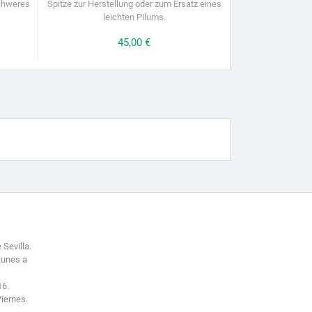
schweres
Spitze zur Herstellung oder zum Ersatz eines
leichten Pilums.
Preis
45,00 €
 Sevilla.
Lunes a
16.
Viernes.