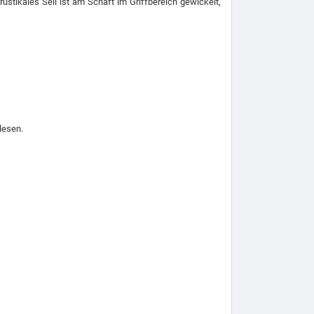
ustikales Seil ist am Schaft im Griffbereich gewickelt,
lesen.