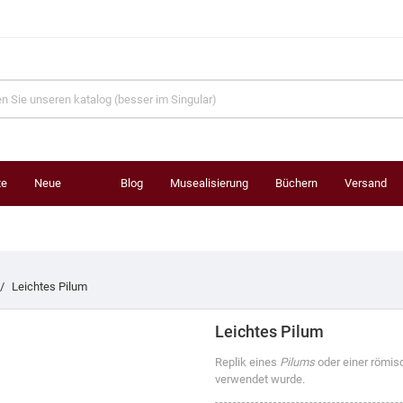
te
Neue
Blog
Musealisierung
Büchern
Versand
Produkte
Leichtes Pilum
Leichtes Pilum
Replik eines
Pilums
oder einer römisc
verwendet wurde.