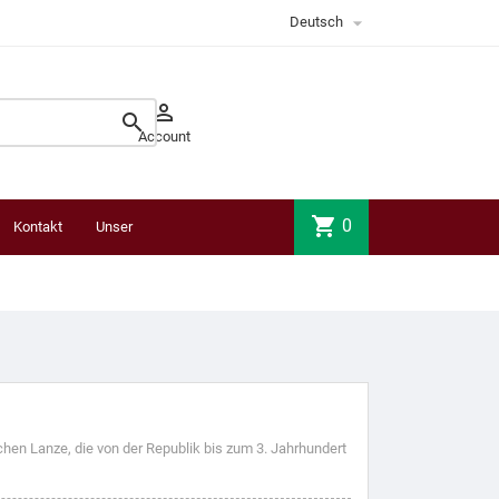

Deutsch


Account
shopping_cart
0
Kontakt
Unser
Laden
hen Lanze, die von der Republik bis zum 3. Jahrhundert