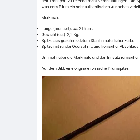
den Transport zu Reenactment-Veranstaltungen. Die Spit
was dem Pilum ein sehr authentisches Aussehen verleih
Merkmale:
Länge (montiert): ca. 215 cm.
Gewicht (ca.): 2,2 Kg.
Spitze aus geschmiedetem Stahl in natürlicher Farbe
Spitze mit runder Querschnitt und konischer Abschluss
Um mehr über die Merkmale und den Einsatz römischer Pi
Auf dem Bild, eine originale römische Pilumspitze: