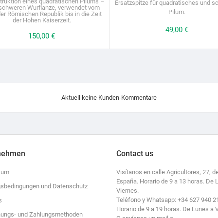
ruktion eines quadratischen Pilums –
Ersatzspitze für quadratisches und 
 schweren Wurflanze, verwendet vom
Pilum.
er Römischen Republik bis in die Zeit
der Hohen Kaiserzeit.
Preis
49,00 €
Preis
150,00 €
Aktuell keine Kunden-Kommentare
nehmen
Contact us
sum
Visítanos en calle Agricultores, 27, de
España. Horario de 9 a 13 horas. De 
sbedingungen und Datenschutz
Viernes.
Teléfono y Whatsapp: +34 627 940 2
s
Horario de 9 a 19 horas. De Lunes a 
ungs- und Zahlungsmethoden