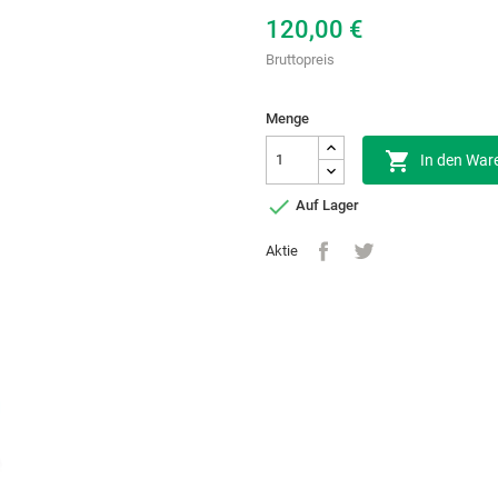
120,00 €
Bruttopreis
Menge

In den War

Auf Lager
Aktie