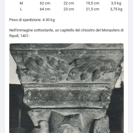
M
62 cm
22 cm
19,5 cm
3,5 kg
L
64 cm
23 cm
21,5 cm
3,75 kg
Peso di spedizione: 4.30 kg
Nell'immagine sottostante, un capitello del chiostro del Monastero di
Ripoll, 1401: