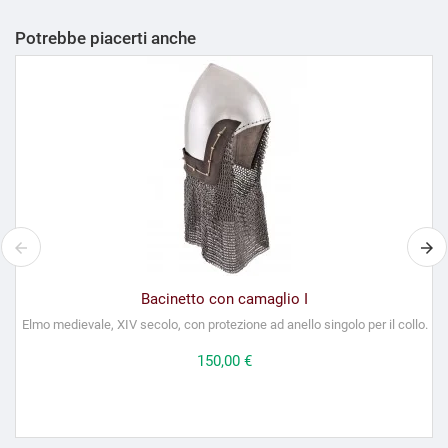
Potrebbe piacerti anche
Bacinetto con camaglio I
Elmo medievale, XIV secolo, con protezione ad anello singolo per il collo.
Prezzo
150,00 €