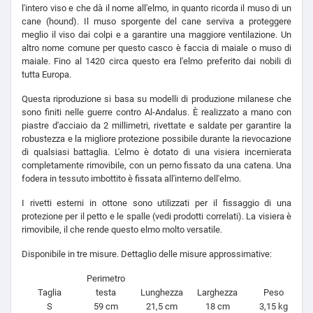
l'intero viso e che dà il nome all'elmo, in quanto ricorda il muso di un
cane (hound). Il muso sporgente del cane serviva a proteggere
meglio il viso dai colpi e a garantire una maggiore ventilazione. Un
altro nome comune per questo casco è faccia di maiale o muso di
maiale. Fino al 1420 circa questo era l'elmo preferito dai nobili di
tutta Europa.
Questa riproduzione si basa su modelli di produzione milanese che
sono finiti nelle guerre contro Al-Andalus. È realizzato a mano con
piastre d'acciaio da 2 millimetri, rivettate e saldate per garantire la
robustezza e la migliore protezione possibile durante la rievocazione
di qualsiasi battaglia. L'elmo è dotato di una visiera incernierata
completamente rimovibile, con un perno fissato da una catena. Una
fodera in tessuto imbottito è fissata all'interno dell'elmo.
I rivetti esterni in ottone sono utilizzati per il fissaggio di una
protezione per il petto e le spalle (vedi prodotti correlati). La visiera è
rimovibile, il che rende questo elmo molto versatile.
Disponibile in tre misure. Dettaglio delle misure approssimative:
Perimetro
Taglia
testa
Lunghezza
Larghezza
Peso
S
59 cm
21,5 cm
18 cm
3,15 kg