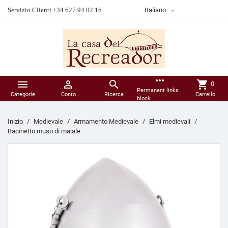

Servizio Clienti +34 627 94 02 16
Italiano
more_horiz



shopping_cart
0
Permanent links
Categorie
Conto
Ricerca
Carrello
block
Inizio
Medievale
Armamento Medievale
Elmi medievali
Bacinetto muso di maiale