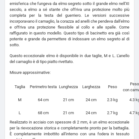
emisferica che fungeva da elmo segreto sotto il grande elmo nell'XI
secolo, a elmo a sé stante che offriva una protezione molto più
completa per la testa del guerriero. Le versioni successive
incorporavano il camaglio, la corazza ad anelli che pendeva dall'elmo
e offriva una protezione flessibile al collo e alle spalle. Come
raffigurato in questo modello. Questo tipo di bacinetto era già così
potente e grande da permettere di indossare un elmo segreto al di
sotto.
Questo eccezionale elmo è disponibile in due taglie, M e L. L'anello
del camaglio è di tipo piatto rivettato.
Misure approssimative:
Peso
Taglia
Perimetro testa
Lunghezza
Larghezza
Peso
con cama
M
64 cm
21 cm
24 cm
2.3 kg
4.3 k
L
68 cm
21 cm
24 cm
2.7 kg
4.7 k
Realizzato in acciaio con spessore di 2 mm, è un elmo eccezionale
per la rievocazione storica e completamente pronto per la battaglia.
È completamente imbottito all'interno con una fodera in tessuto