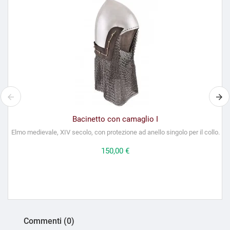
Bacinetto con camaglio I
Elmo medievale, XIV secolo, con protezione ad anello singolo per il collo.
Prezzo
150,00 €
Commenti (0)