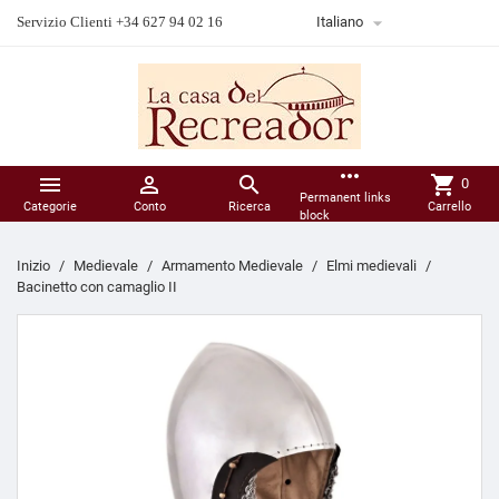

Servizio Clienti +34 627 94 02 16
Italiano
more_horiz



shopping_cart
0
Permanent links
Categorie
Conto
Ricerca
Carrello
block
Inizio
Medievale
Armamento Medievale
Elmi medievali
Bacinetto con camaglio II