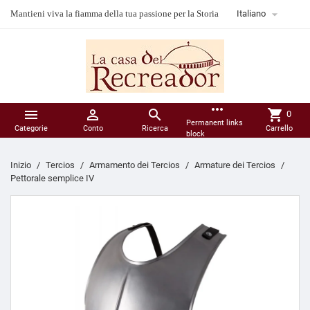

Mantieni viva la fiamma della tua passione per la Storia
Italiano
more_horiz



shopping_cart
0
Permanent links
Categorie
Conto
Ricerca
Carrello
block
Inizio
Tercios
Armamento dei Tercios
Armature dei Tercios
Pettorale semplice IV