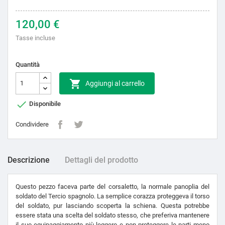
120,00 €
Tasse incluse
Quantità

Aggiungi al carrello

Disponibile
Condividere
Descrizione
Dettagli del prodotto
Questo pezzo faceva parte del corsaletto, la normale panoplia del
soldato del Tercio spagnolo. La semplice corazza proteggeva il torso
del soldato, pur lasciando scoperta la schiena. Questa potrebbe
essere stata una scelta del soldato stesso, che preferiva mantenere
il suo equipaggiamento più leggero e non proteggere le parti meno