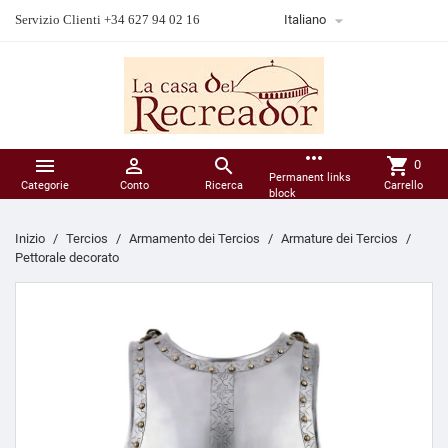

Servizio Clienti +34 627 94 02 16
Italiano
more_horiz



shopping_cart
0
Permanent links
Categorie
Conto
Ricerca
Carrello
block
Inizio
Tercios
Armamento dei Tercios
Armature dei Tercios
Pettorale decorato