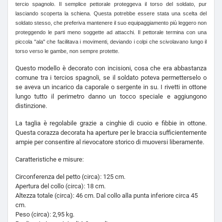
tercio spagnolo. Il semplice pettorale proteggeva il torso del soldato, pur
lasciando scoperta la schiena. Questa potrebbe essere stata una scelta del
soldato stesso, che preferiva mantenere il suo equipaggiamento più leggero non
proteggendo le parti meno soggette ad attacchi. Il pettorale termina con una
piccola "ala" che facilitava i movimenti, deviando i colpi che scivolavano lungo il
torso verso le gambe, non sempre protette.
Questo modello è decorato con incisioni, cosa che era abbastanza
comune tra i tercios spagnoli, se il soldato poteva permetterselo o
se aveva un incarico da caporale o sergente in su. I rivetti in ottone
lungo tutto il perimetro danno un tocco speciale e aggiungono
distinzione.
La taglia è regolabile grazie a cinghie di cuoio e fibbie in ottone.
Questa corazza decorata ha aperture per le braccia sufficientemente
ampie per consentire al rievocatore storico di muoversi liberamente.
Caratteristiche e misure:
Circonferenza del petto (circa): 125 cm.
Apertura del collo (circa): 18 cm.
Altezza totale (circa): 46 cm. Dal collo alla punta inferiore circa 45
cm.
Peso (circa): 2,95 kg.