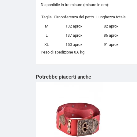
Disponibile in tre misure (misure in cm):
Taglia
Circonferenza del petto
Lunghezza totale
M
132 aprox
82 aprox
L
137 aprox
86 aprox
XL
150 aprox
91 aprox
Peso di spedizione 0.6 kg.
Potrebbe piacerti anche