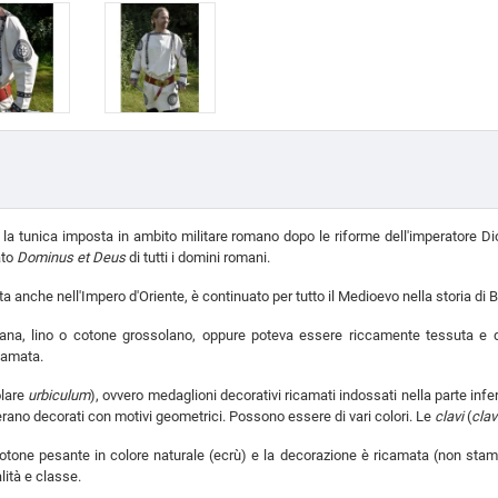
 la tunica imposta in ambito militare romano dopo le riforme dell'imperatore Dio
ato
Dominus et Deus
di tutti i domini romani.
a anche nell'Impero d'Oriente, è continuato per tutto il Medioevo nella storia di B
ana, lino o cotone grossolano, oppure poteva essere riccamente tessuta e d
camata.
olare
urbiculum
), ovvero medaglioni decorativi ricamati indossati nella parte infer
o erano decorati con motivi geometrici. Possono essere di vari colori. Le
clavi
(
cla
otone pesante in colore naturale (ecrù) e la decorazione è ricamata (non stampa
lità e classe.