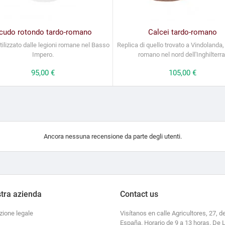
cudo rotondo tardo-romano
Calcei tardo-romano
ilizzato dalle legioni romane nel Basso
Replica di quello trovato a Vindolanda,
Impero.
romano nel nord dell'Inghilterra
Prezzo
95,00 €
Prezzo
105,00 €
Ancora nessuna recensione da parte degli utenti.
tra azienda
Contact us
zione legale
Visítanos en calle Agricultores, 27, de
España. Horario de 9 a 13 horas. De 