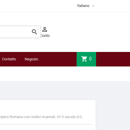

Italiano


Conto
shopping_cart
0
Contatto
Negozio
fisico
mpero Romano con motivi ricamati. IV-V secolo d.C.