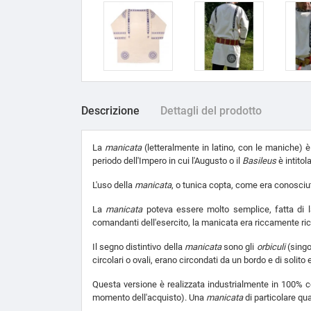
Descrizione
Dettagli del prodotto
La
manicata
(letteralmente in latino, con le maniche) è
periodo dell'Impero in cui l'Augusto o il
Basileus
è intitol
L'uso della
manicata
, o tunica copta, come era conosciut
La
manicata
poteva essere molto semplice, fatta di l
comandanti dell'esercito, la manicata era riccamente ri
Il segno distintivo della
manicata
sono gli
orbiculi
(sing
circolari o ovali, erano circondati da un bordo e di solit
Questa versione è realizzata industrialmente in 100% c
momento dell'acquisto). Una
manicata
di particolare qua