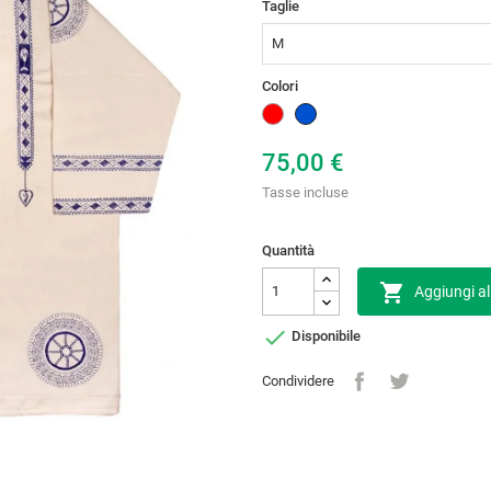
Taglie
Colori
Rosso
Blu
75,00 €
Tasse incluse
Quantità

Aggiungi al

Disponibile
Condividere