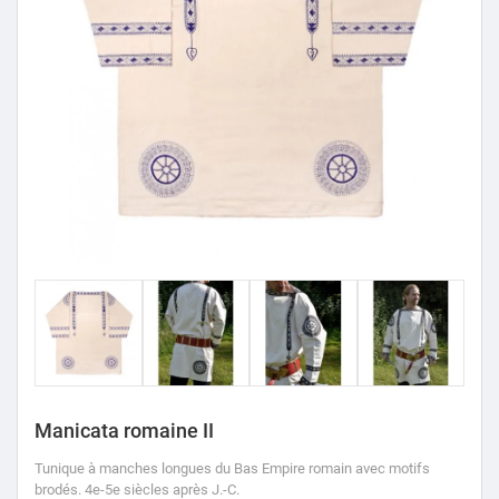
Manicata romaine II
Tunique à manches longues du Bas Empire romain avec motifs
brodés.
4e-5e siècles après J.-C.