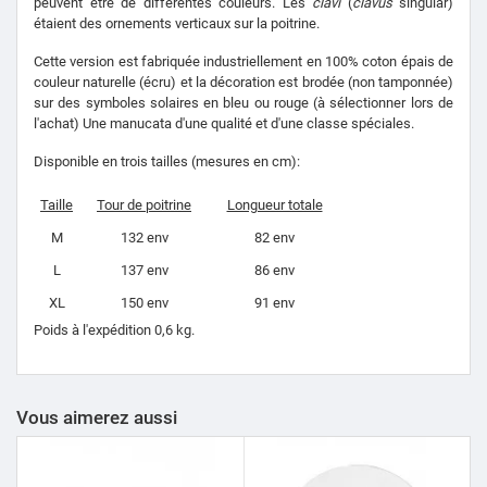
peuvent être de différentes couleurs. Les
clavi
(
clavus
singular)
étaient des ornements verticaux sur la poitrine.
Cette version est fabriquée industriellement en 100% coton épais de
couleur naturelle (écru) et la décoration est brodée (non tamponnée)
sur des symboles solaires en bleu ou rouge (à sélectionner lors de
l'achat) Une manucata d'une qualité et d'une classe spéciales.
Disponible en trois tailles (mesures en cm):
Taille
Tour de poitrine
Longueur totale
M
132 env
82 env
L
137 env
86 env
XL
150 env
91 env
Poids à l'expédition 0,6 kg.
Vous aimerez aussi