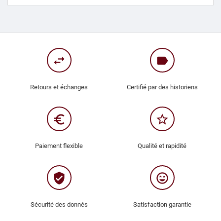
swap_horiz
label
Retours et échanges
Certifié par des historiens
euro_symbol
star_border
Paiement flexible
Qualité et rapidité
verified_user
sentiment_very_satisfied
Sécurité des donnés
Satisfaction garantie