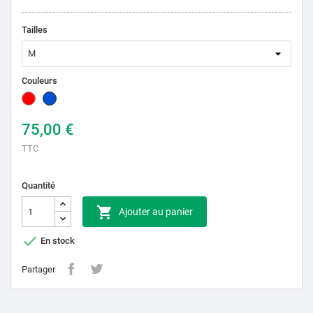
Tailles
Couleurs
Rouge
Bleu
75,00 €
TTC
Quantité

Ajouter au panier

En stock
Partager