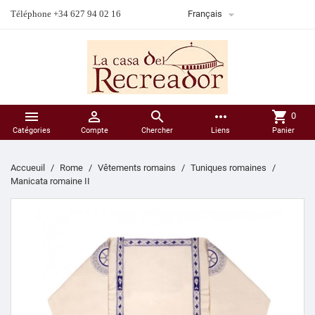

Téléphone +34 627 94 02 16
Français



more_horiz
shopping_cart
0
Catégories
Compte
Chercher
Liens
Panier
Accueuil
Rome
Vêtements romains
Tuniques romaines
Manicata romaine II