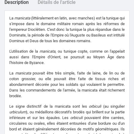
Description
Détails de l'article
La
manicata
(littéralement en latin, avec manches) est la tunique qui
s'impose dans le domaine militaire romain après les réformes de
l'empereur Dioclétien. C'est donc la tunique la plus répandue dans le
Dominate, la période de l'Empire où l'Auguste ou Basileus est intitulé
Dominus et Deus de tous les domaines romains.
L'utilisation de la
manicata
, ou tunique copte, comme on l'appelait
aussi dans l'Empire d'Orient, se poursuit au Moyen Âge dans
l'histoire de Byzance.
La
manicata
pouvait être très simple, faite de laine, de lin ou de
coton grossier, ou elle pouvait être faite de tissus riches et
abondamment décorée pour les soldats qui voulaient le permettre.
Dans les commandements de l'armée, la manicata était richement
brodée.
Le signe distinctif de la manicata sont les
orbiculi
(au singulier
urbiculum
), ou médaillons décoratifs brodés qui brillent sur la partie
inférieure et sur les épaules. Les
orbiculi
pouvaient être carrées,
circulaires ou ovales, elles étaient entourées d'une bordure ou d'un
bord et étaient généralement décorées de motifs géométriques. Ils