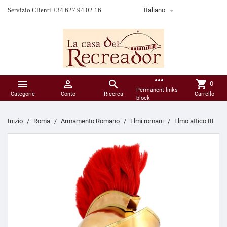

Servizio Clienti +34 627 94 02 16
Italiano
more_horiz



shopping_cart
0
Permanent links
Categorie
Conto
Ricerca
Carrello
block
Inizio
Roma
Armamento Romano
Elmi romani
Elmo attico III