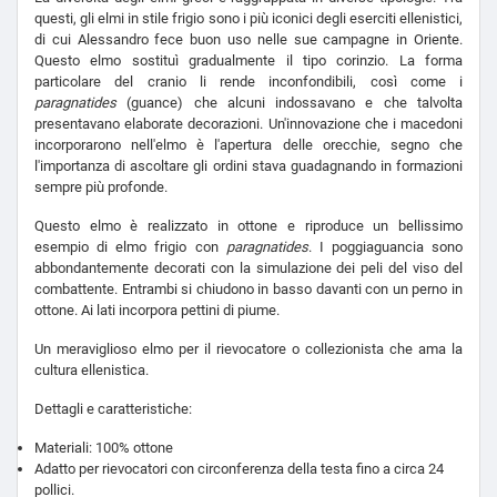
questi, gli elmi in stile frigio sono i più iconici degli eserciti ellenistici,
di cui Alessandro fece buon uso nelle sue campagne in Oriente.
Questo elmo sostituì gradualmente il tipo corinzio. La forma
particolare del cranio li rende inconfondibili, così come i
paragnatides
(guance) che alcuni indossavano e che talvolta
presentavano elaborate decorazioni. Un'innovazione che i macedoni
incorporarono nell'elmo è l'apertura delle orecchie, segno che
l'importanza di ascoltare gli ordini stava guadagnando in formazioni
sempre più profonde.
Questo elmo è realizzato in ottone e riproduce un bellissimo
esempio di elmo frigio con
paragnatides
. I poggiaguancia sono
abbondantemente decorati con la simulazione dei peli del viso del
combattente. Entrambi si chiudono in basso davanti con un perno in
ottone. Ai lati incorpora pettini di piume.
Un meraviglioso elmo per il rievocatore o collezionista che ama la
cultura ellenistica.
Dettagli e caratteristiche:
Materiali: 100% ottone
Adatto per rievocatori con circonferenza della testa fino a circa 24
pollici.