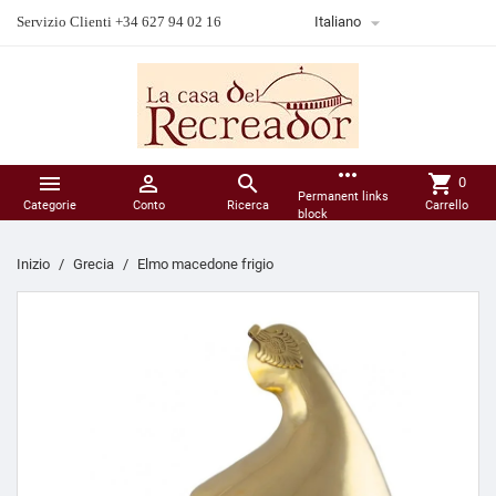

Servizio Clienti +34 627 94 02 16
Italiano
more_horiz



shopping_cart
0
Permanent links
Categorie
Conto
Ricerca
Carrello
block
Inizio
Grecia
Elmo macedone frigio