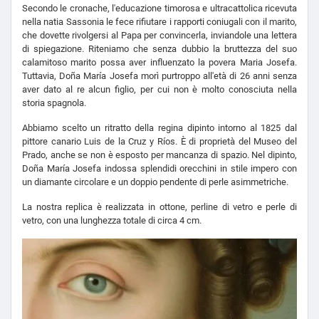
Secondo le cronache, l'educazione timorosa e ultracattolica ricevuta
nella natia Sassonia le fece rifiutare i rapporti coniugali con il marito,
che dovette rivolgersi al Papa per convincerla, inviandole una lettera
di spiegazione. Riteniamo che senza dubbio la bruttezza del suo
calamitoso marito possa aver influenzato la povera Maria Josefa.
Tuttavia, Doña María Josefa morì purtroppo all'età di 26 anni senza
aver dato al re alcun figlio, per cui non è molto conosciuta nella
storia spagnola.
Abbiamo scelto un ritratto della regina dipinto intorno al 1825 dal
pittore canario Luis de la Cruz y Ríos. È di proprietà del Museo del
Prado, anche se non è esposto per mancanza di spazio. Nel dipinto,
Doña María Josefa indossa splendidi orecchini in stile impero con
un diamante circolare e un doppio pendente di perle asimmetriche.
La nostra replica è realizzata in ottone, perline di vetro e perle di
vetro, con una lunghezza totale di circa 4 cm.