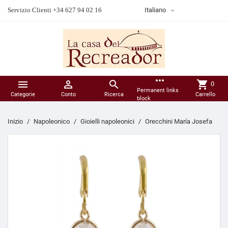

Servizio Clienti +34 627 94 02 16
Italiano
more_horiz



shopping_cart
0
Permanent links
Categorie
Conto
Ricerca
Carrello
block
Inizio
Napoleonico
Gioielli napoleonici
Orecchini María Josefa