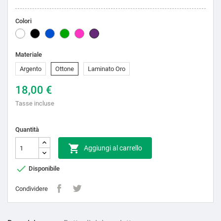
Colori
Bianco
Nero
Blu
Verde
Rosa
Lilla
Materiale
Argento
Ottone
Laminato Oro
18,00 €
Tasse incluse
Quantità

Aggiungi al carrello

Disponibile
Condividere