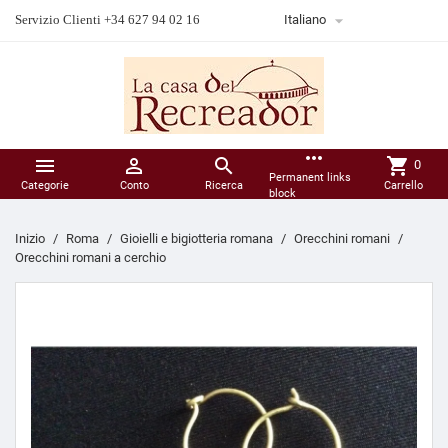

Servizio Clienti +34 627 94 02 16
Italiano
more_horiz



shopping_cart
0
Permanent links
Categorie
Conto
Ricerca
Carrello
block
Inizio
Roma
Gioielli e bigiotteria romana
Orecchini romani
Orecchini romani a cerchio