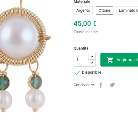
Materiale
Argento
Ottone
Laminato 
45,00 €
Tasse incluse
Quantità

Aggiungi al

Disponibile
Condividere