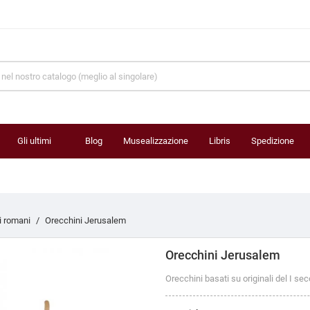
Gli ultimi
Blog
Musealizzazione
Libris
Spedizione
prodotti
i romani
Orecchini Jerusalem
Orecchini Jerusalem
Orecchini basati su originali del I se