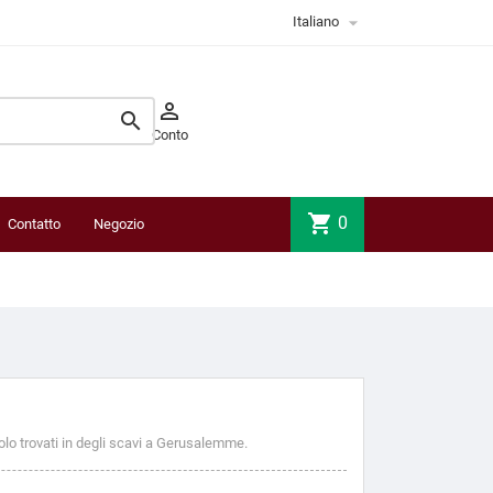

Italiano


Conto
shopping_cart
0
Contatto
Negozio
fisico
colo trovati in degli scavi a Gerusalemme.