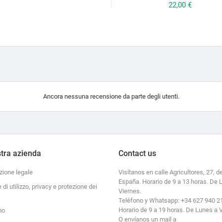
Prezzo
22,00 €
Ancora nessuna recensione da parte degli utenti.
tra azienda
Contact us
zione legale
Visítanos en calle Agricultores, 27, de
España. Horario de 9 a 13 horas. De 
e di utilizzo, privacy e protezione dei
Viernes.
Teléfono y Whatsapp: +34 627 940 2
Horario de 9 a 19 horas. De Lunes a 
mo
O envíanos un mail a