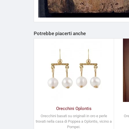
Potrebbe piacerti anche
Orecchini Oplontis
Orecchini basati su originali in oro e perle
Ore
trovati nella casa di Poppea a Oplontis, vicino a
Pompei.