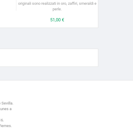
originali sono realizzati in oro, zaffiri, smeraldi e
perle.
Prezzo
51,00 €
 Sevilla.
Lunes a
16.
Viernes.