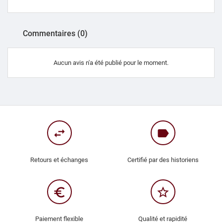
Commentaires (0)
Aucun avis n'a été publié pour le moment.
swap_horiz
label
Retours et échanges
Certifié par des historiens
euro_symbol
star_border
Paiement flexible
Qualité et rapidité