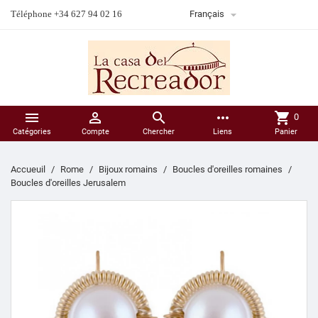

Téléphone +34 627 94 02 16
Français



more_horiz
shopping_cart
0
Catégories
Compte
Chercher
Liens
Panier
Accueuil
Rome
Bijoux romains
Boucles d'oreilles romaines
Boucles d'oreilles Jerusalem