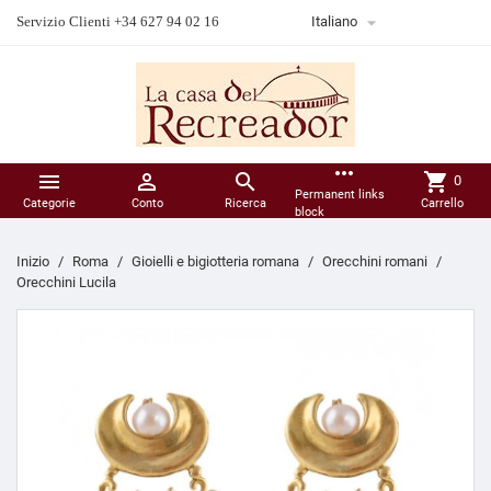

Servizio Clienti +34 627 94 02 16
Italiano
more_horiz



shopping_cart
0
Permanent links
Categorie
Conto
Ricerca
Carrello
block
Inizio
Roma
Gioielli e bigiotteria romana
Orecchini romani
Orecchini Lucila