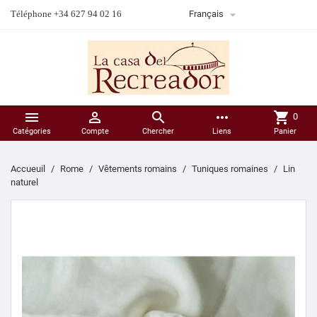

Téléphone +34 627 94 02 16
Français



more_horiz
shopping_cart
0
Catégories
Compte
Chercher
Liens
Panier
Accueuil
Rome
Vêtements romains
Tuniques romaines
Lin
naturel