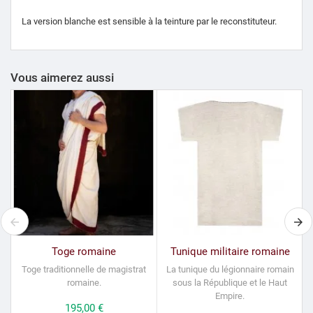
La version blanche est sensible à la teinture par le reconstituteur.
Vous aimerez aussi
Toge romaine
Tunique militaire romaine
Toge
traditionnelle
de magistrat
La tunique du légionnaire romain
romaine.
sous la République et le Haut
s
Empire.
Prix
195,00 €