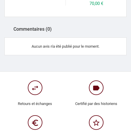
Prix
70,00 €
Commentaires (0)
Aucun avis n'a été publié pour le moment.
swap_horiz
label
Retours et échanges
Certifié par des historiens
euro_symbol
star_border