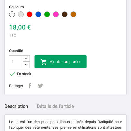
Couleurs
Blanc
Naturelle
Rouge
Bleu
Vert
Rose
Marron
Grillé
18,00 €
TTC
Quantité

Ajouter au panier

En stock
Partager
Description
Détails de l'article
Le lin est l'un des principaux tissus utilisés depuis l'Antiquité pour
fabriquer des vêtements. Ses premières utilisations sont attestées