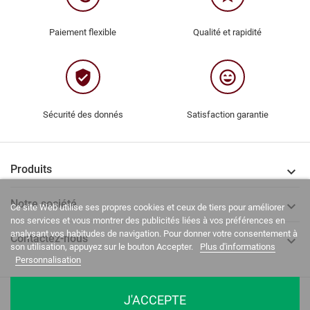
Paiement flexible
Qualité et rapidité
verified_user
sentiment_very_satisfied
Sécurité des donnés
Satisfaction garantie
Produits

Notre société

Ce site Web utilise ses propres cookies et ceux de tiers pour améliorer
nos services et vous montrer des publicités liées à vos préférences en
analysant vos habitudes de navigation. Pour donner votre consentement à
Contactez-nous

son utilisation, appuyez sur le bouton Accepter.
Plus d'informations
Personnalisation
La Casa del Recreador © 2020-2026. Tous droits réservés.
J'ACCEPTE