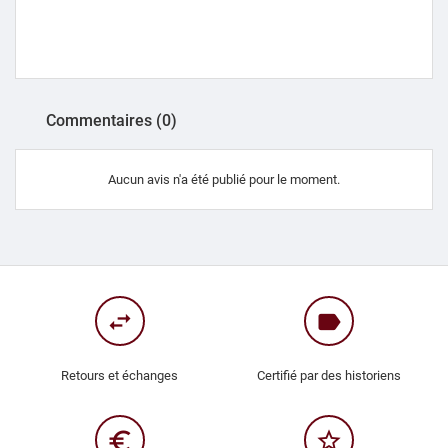
Commentaires (0)
Aucun avis n'a été publié pour le moment.
swap_horiz
label
Retours et échanges
Certifié par des historiens
euro_symbol
star_border