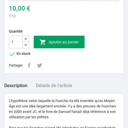
10,00 €
TTC
Quantité

Ajouter au panier

En stock
Partager
Description
Détails de l'article
L'hypothèse selon laquelle la fourche n'a été inventée qu'au Moyen
Âge est une idée largement erronée. Il y a des preuves de fourches
en 2000 avant JC. et le livre de Samuel faisait déjà référence à son
utilisation par les prêtres.
Bien que les fourches n'aient été introduites en Europe occidentale