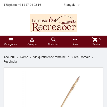

Téléphone +34 627 94 02 16
Français



more_horiz
shopping_cart
0
Catégories
Compte
Chercher
Liens
Panier
Accueuil
Rome
Vie quotidienne romaine
Bureau romain
Fuscinula