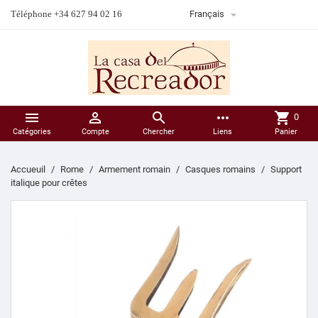

Téléphone +34 627 94 02 16
Français



more_horiz
shopping_cart
0
Catégories
Compte
Chercher
Liens
Panier
Accueuil
Rome
Armement romain
Casques romains
Support
italique pour crêtes