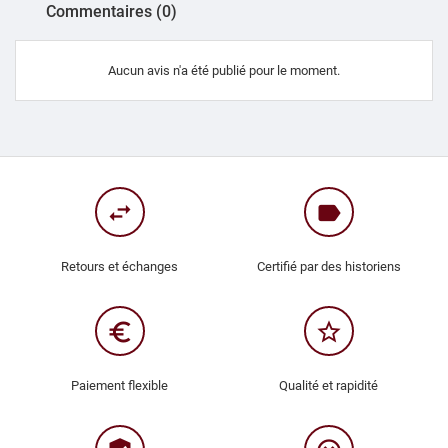
Commentaires (0)
Aucun avis n'a été publié pour le moment.
swap_horiz
label
Retours et échanges
Certifié par des historiens
euro_symbol
star_border
Paiement flexible
Qualité et rapidité