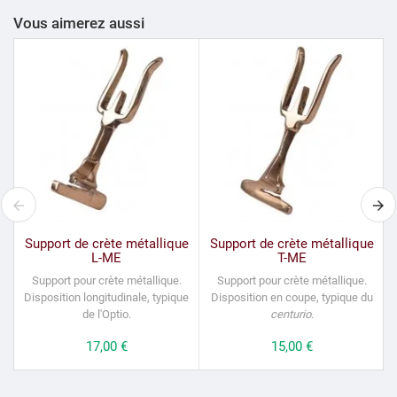
Vous aimerez aussi
Support de crète métallique
Support de crète métallique
L-ME
T-ME
Support pour crète métallique.
Support pour crète métallique.
Disposition longitudinale, typique
Disposition en coupe, typique du
de l'Optio.
centurio
.
Prix
17,00 €
Prix
15,00 €