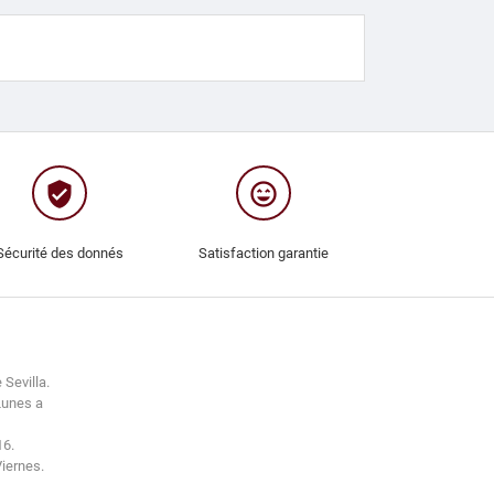
verified_user
sentiment_very_satisfied
Sécurité des donnés
Satisfaction garantie
 Sevilla.
Lunes a
16.
Viernes.