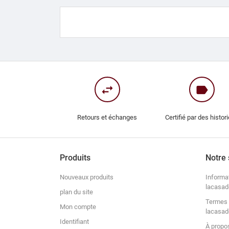
swap_horiz
label
Retours et échanges
Certifié par des histor
Produits
Notre 
Nouveaux produits
Informa
lacasad
plan du site
Termes 
Mon compte
lacasad
Identifiant
À propo