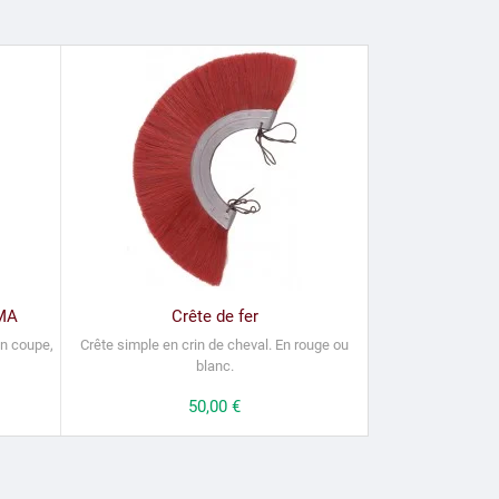
-MA
Crête de fer
en coupe,
Crête simple en crin de cheval.
En rouge ou
blanc.
Prix
50,00 €