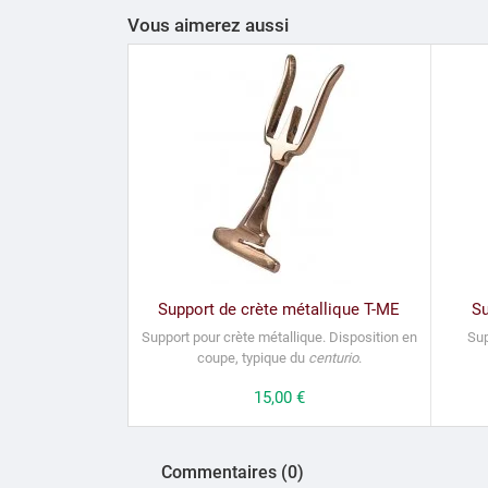
Vous aimerez aussi
Support de crète métallique T-ME
Su
Support pour crète métallique.
Disposition en
Sup
coupe, typique du
centurio
.
Prix
15,00 €
Commentaires (0)