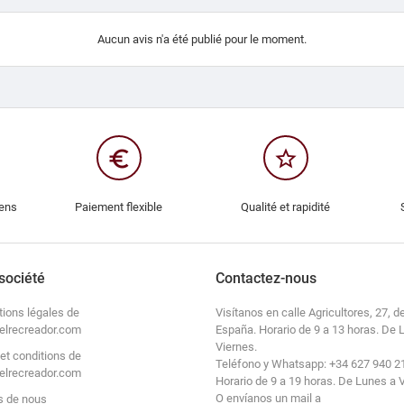
Aucun avis n'a été publié pour le moment.
euro_symbol
star_border
iens
Paiement flexible
Qualité et rapidité
société
Contactez-nous
tions légales de
Visítanos en calle Agricultores, 27, de
elrecreador.com
España. Horario de 9 a 13 horas. De 
Viernes.
et conditions de
Teléfono y Whatsapp: +34 627 940 2
elrecreador.com
Horario de 9 a 19 horas. De Lunes a 
O envíanos un mail a
s de nous