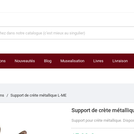
ons
Nouveautés
Blog
Musealisation
Livres
Livraison
ins
Support de crète métallique L-ME
Support de crète métalli
Support pour crète métallique.
Dispos