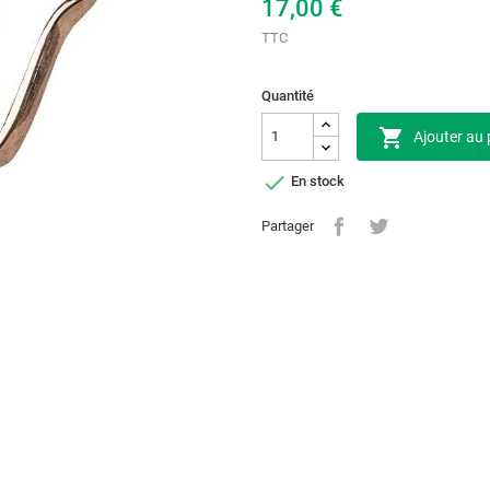
17,00 €
TTC
Quantité

Ajouter au 

En stock
Partager