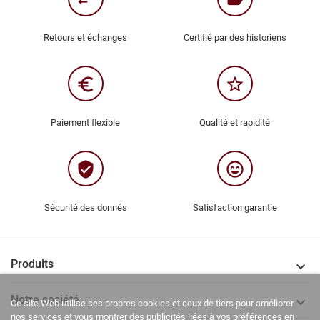
Retours et échanges
Certifié par des historiens
euro_symbol
star_border
Paiement flexible
Qualité et rapidité
verified_user
sentiment_very_satisfied
Sécurité des donnés
Satisfaction garantie
Produits

Notre société

Ce site Web utilise ses propres cookies et ceux de tiers pour améliorer
nos services et vous montrer des publicités liées à vos préférences en