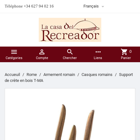

Téléphone +34 627 94 02 16
Français



more_horiz
shopping_cart
0
Catégories
Compte
Chercher
Liens
Panier
Accueuil
Rome
Armement romain
Casques romains
Support
de crète en bois T-MA