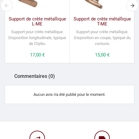
Support de crète métallique
Support de crète métallique
L-ME
T-ME
Support pour crète métallique.
Support pour crète métallique.
Disposition longitudinale, typique
Disposition en coupe, typique du
de l'Optio.
centurio
.
Prix
17,00 €
Prix
15,00 €
Commentaires (0)
Aucun avis n'a été publié pour le moment.
swap_horiz
label