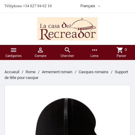

Téléphone +34 627 94 02 16
Français



more_horiz
shopping_cart
0
Catégories
Compte
Chercher
Liens
Panier
Accueuil
Rome
Armement romain
Casques romains
Support
de tête pour casque