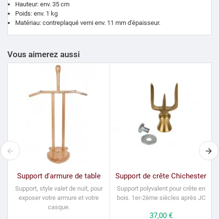
Hauteur: env.
35 cm
Poids: env.
1 kg
Matériau: contreplaqué verni env.
11 mm d'épaisseur.
Vous aimerez aussi
Support d'armure de table
Support de crête Chichester
Support, style
valet de nuit
, pour
Support polyvalent pour crête en
S
exposer votre armure et votre
bois.
1er-2ème siècles après JC
casque.
Prix
37,00 €