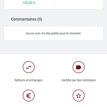
Prix
135,00 €
Commentaires (0)
Aucun avis n'a été publié pour le moment.
swap_horiz
label
Retours et échanges
Certifié par des historiens
euro_symbol
star_border