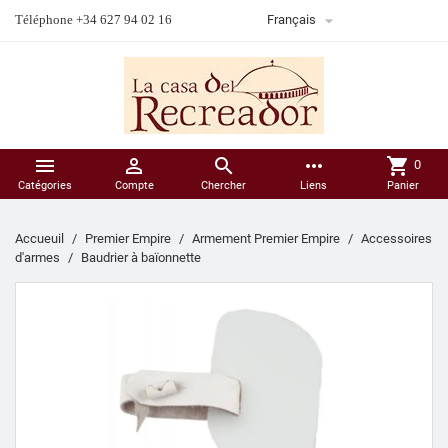

Téléphone +34 627 94 02 16
Français



more_horiz
shopping_cart
0
Catégories
Compte
Chercher
Liens
Panier
Accueuil
Premier Empire
Armement Premier Empire
Accessoires
d'armes
Baudrier à baïonnette