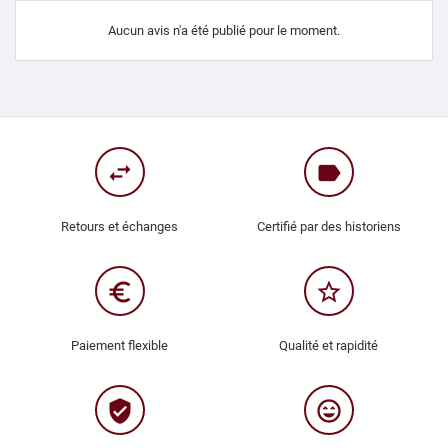
Aucun avis n'a été publié pour le moment.
swap_horiz
label
Retours et échanges
Certifié par des historiens
euro_symbol
star_border
Paiement flexible
Qualité et rapidité
verified_user
sentiment_very_satisfied