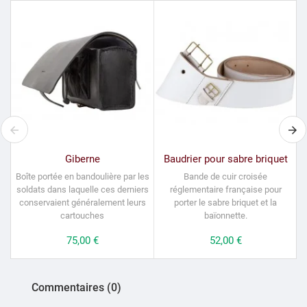
Giberne
Baudrier pour sabre briquet
Boîte portée en bandoulière par les
Bande de cuir croisée
soldats dans laquelle ces derniers
réglementaire française pour
conservaient généralement leurs
porter le sabre briquet et la
cartouches
baïonnette.
Prix
75,00 €
Prix
52,00 €
Commentaires (0)