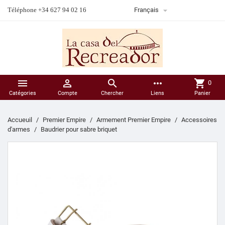

Téléphone +34 627 94 02 16
Français



more_horiz
shopping_cart
0
Catégories
Compte
Chercher
Liens
Panier
Accueuil
Premier Empire
Armement Premier Empire
Accessoires
d'armes
Baudrier pour sabre briquet