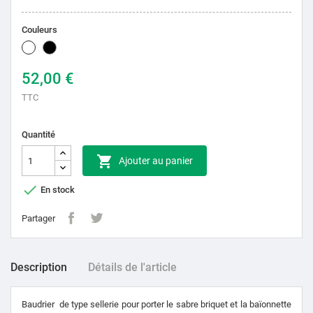
Couleurs
Blanc
Noir
52,00 €
TTC
Quantité

Ajouter au panier

En stock
Partager
Description
Détails de l'article
Baudrier de type sellerie pour porter le sabre briquet et la baïonnette