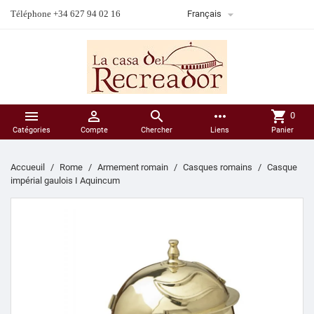

Téléphone +34 627 94 02 16
Français



more_horiz
shopping_cart
0
Catégories
Compte
Chercher
Liens
Panier
Accueuil
Rome
Armement romain
Casques romains
Casque
impérial gaulois I Aquincum