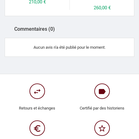
Prix
210,00 €
Prix
260,00 €
Commentaires (0)
Aucun avis n'a été publié pour le moment.
swap_horiz
label
Retours et échanges
Certifié par des historiens
euro_symbol
star_border