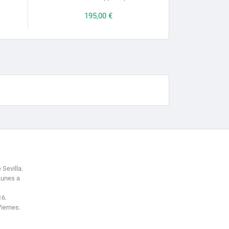
Prezzo
195,00 €
 Sevilla.
Lunes a
16.
Viernes.