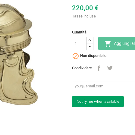
220,00 €
Tasse incluse
Quantità

Aggiungi al

Non disponibile
Condividere
Notify me when available