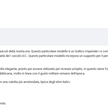
e secoli della nostra era. Questo particolare modello è un Gallico Imperiale I e c
à del I secolo d.C.. Questo particolare modello incorpora un supporto per il pen
olto elegante, pronto per essere utilizzato per ricreare un'optio, in quanto viene f
bblicana, molto in linea con il gusto militare romano dell'epoca.
una calotta più arrotondata, tipica degli elmi italici.
esta.