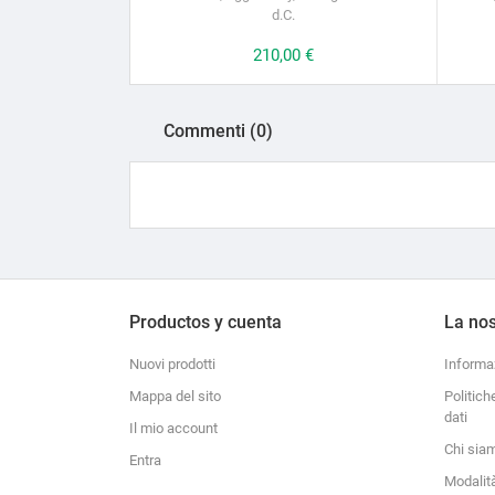
d.C.
Prezzo
210,00 €
Commenti (0)
Productos y cuenta
La nos
Nuovi prodotti
Informa
Mappa del sito
Politich
dati
Il mio account
Chi sia
Entra
Modalit