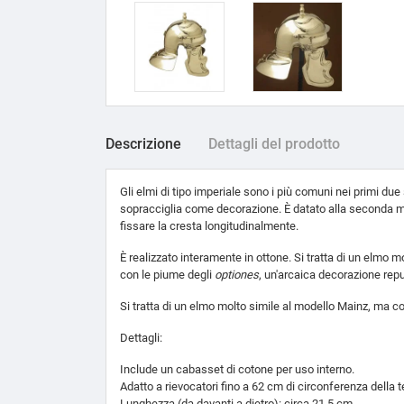
Descrizione
Dettagli del prodotto
Gli elmi di tipo imperiale sono i più comuni nei primi du
sopracciglia come decorazione. È datato alla seconda met
fissare la cresta longitudinalmente.
È realizzato interamente in ottone. Si tratta di un elmo m
con le piume degli
optiones
, un'arcaica decorazione repu
Si tratta di un elmo molto simile al modello Mainz, ma con 
Dettagli:
Include un cabasset di cotone per uso interno.
Adatto a rievocatori fino a 62 cm di circonferenza della t
Lunghezza (da davanti a dietro): circa 21,5 cm