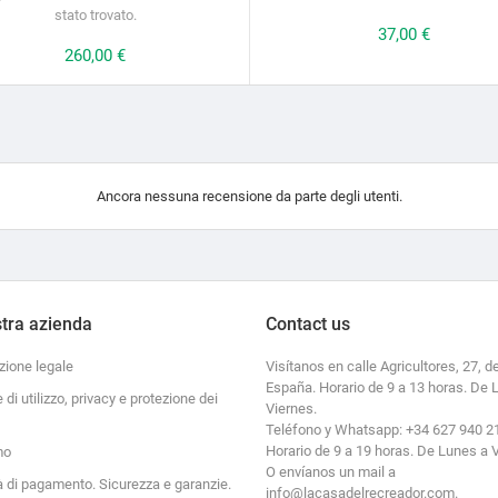
stato trovato.
Prezzo
37,00 €
Prezzo
260,00 €
Ancora nessuna recensione da parte degli utenti.
tra azienda
Contact us
zione legale
Visítanos en calle Agricultores, 27, de
España. Horario de 9 a 13 horas. De 
e di utilizzo, privacy e protezione dei
Viernes.
Teléfono y Whatsapp: +34 627 940 2
Horario de 9 a 19 horas. De Lunes a 
mo
O envíanos un mail a
à di pagamento. Sicurezza e garanzie.
info@lacasadelrecreador.com.