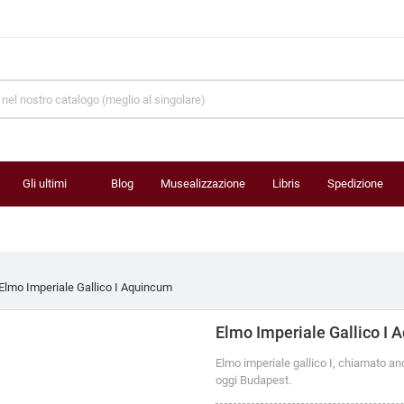
Gli ultimi
Blog
Musealizzazione
Libris
Spedizione
prodotti
Elmo Imperiale Gallico I Aquincum
Elmo Imperiale Gallico I
Elmo imperiale gallico I, chiamato an
oggi Budapest.