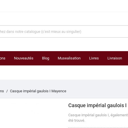
ons
Nouveautés
Blog
Musealisation
Livres
Livraison
ins
Casque impérial gaulois I Mayence
Casque impérial gaulois 
Casque impérial gaulois I, également
été trouvé.