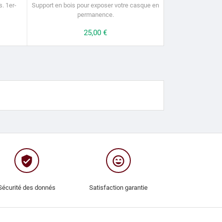
s.
1er-
Support en bois pour exposer votre casque en
permanence.
Prix
25,00 €
verified_user
sentiment_very_satisfied
Sécurité des donnés
Satisfaction garantie