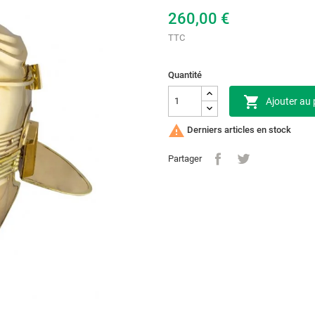
260,00 €
TTC
Quantité

Ajouter au 

Derniers articles en stock
Partager