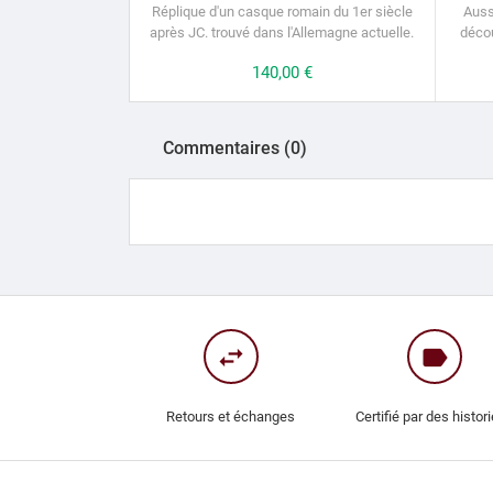
Réplique d'un casque romain du 1er siècle
Auss
après JC. trouvé dans l'Allemagne actuelle.
décou
Prix
140,00 €
Commentaires (0)
swap_horiz
label
Retours et échanges
Certifié par des histor