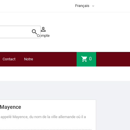

Français


Compte
shopping_cart
0
Contact
Notre
boutique
I Mayence
 appelé Mayence, du nom de la ville allemande où il a