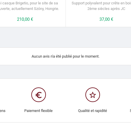
i casque Brigetio, pour le site de sa
Support polyvalent pour crête en boi
verte, actuellement Szóny, Hongrie.
2ème siècles après JC
Prix
210,00 €
Prix
37,00 €
Aucun avis n'a été publié pour le moment.
euro_symbol
star_border
iens
Paiement flexible
Qualité et rapidité