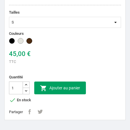
Tailles
Couleurs
Noir
Naturelle
Marron
45,00 €
TTC
Quantité

Ajouter au panier

En stock
Partager