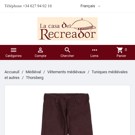

Téléphone +34 627 94 02 16
Français



more_horiz
shopping_cart
0
Catégories
Compte
Chercher
Liens
Panier
Accueuil
Médiéval
Vêtements médiévaux
Tuniques médiévales
et autres
Thorsberg