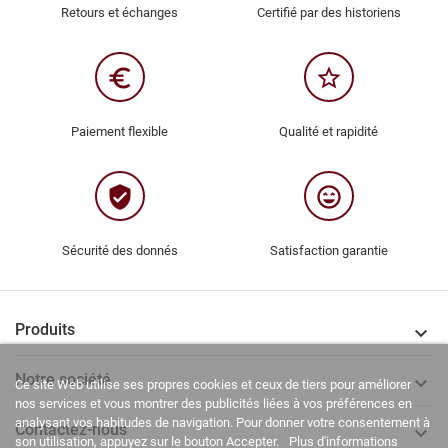
Retours et échanges
Certifié par des historiens
euro_symbol
star_border
Paiement flexible
Qualité et rapidité
verified_user
sentiment_very_satisfied
Sécurité des donnés
Satisfaction garantie
Produits

Notre société

Ce site Web utilise ses propres cookies et ceux de tiers pour améliorer
nos services et vous montrer des publicités liées à vos préférences en
analysant vos habitudes de navigation. Pour donner votre consentement à
Contactez-nous

son utilisation, appuyez sur le bouton Accepter.
Plus d'informations