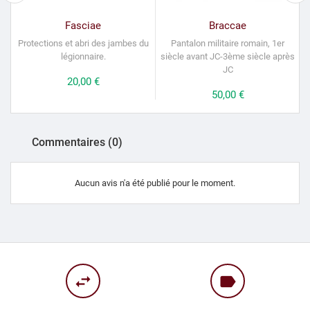
Fasciae
Braccae
Protections et abri des jambes du
Pantalon militaire romain, 1er
légionnaire.
siècle avant JC-3ème siècle après
4
JC
Prix
20,00 €
Prix
50,00 €
Commentaires (0)
Aucun avis n'a été publié pour le moment.
swap_horiz
label