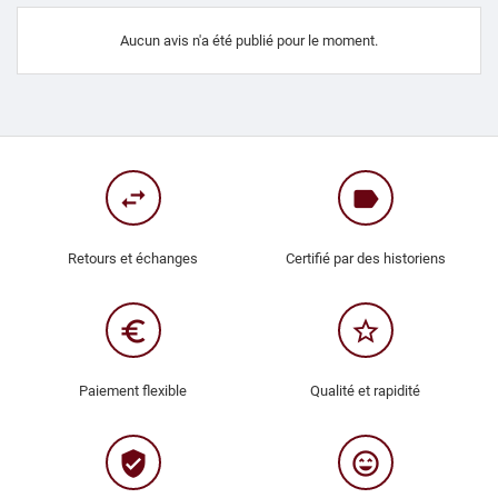
Aucun avis n'a été publié pour le moment.
swap_horiz
label
Retours et échanges
Certifié par des historiens
euro_symbol
star_border
Paiement flexible
Qualité et rapidité
verified_user
sentiment_very_satisfied