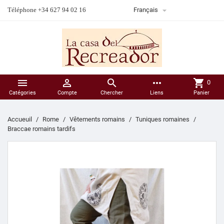

Téléphone +34 627 94 02 16
Français



more_horiz
shopping_cart
0
Catégories
Compte
Chercher
Liens
Panier
Accueuil
Rome
Vêtements romains
Tuniques romaines
Braccae romains tardifs