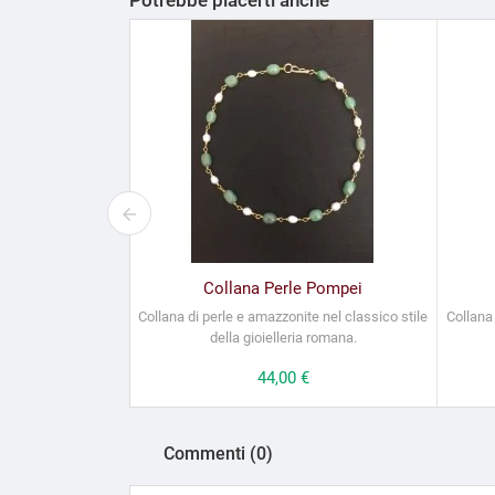
Potrebbe piacerti anche
Collana Perle Pompei
Collana di perle e amazzonite nel classico stile
Collana 
della gioielleria romana.
Prezzo
44,00 €
Commenti (0)