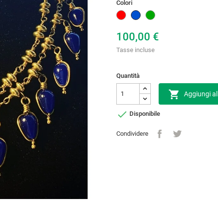
Colori
Rosso
Blu
Verde
100,00 €
Tasse incluse
Quantità

Aggiungi al

Disponibile
Condividere