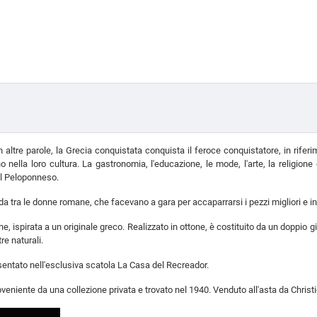
In altre parole, la Grecia conquistata conquista il feroce conquistatore, in rife
o nella loro cultura. La gastronomia, l'educazione, le mode, l'arte, la religio
el Peloponneso.
oda tra le donne romane, che facevano a gara per accaparrarsi i pezzi migliori e i
 ispirata a un originale greco. Realizzato in ottone, è costituito da un doppio giro
re naturali.
esentato nell'esclusiva scatola La Casa del Recreador.
roveniente da una collezione privata e trovato nel 1940. Venduto all'asta da Christi