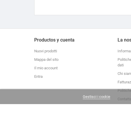
Productos y cuenta
La nos
Nuovi prodotti
Informa
Mappa del sito
Politich
dati
Il mio account
Chi sia
Entra
Fattura
Politich
Gestisci i cookie
Contatt
La Casa del Recreador © 2020-2026. Tutti i diritti riservati.