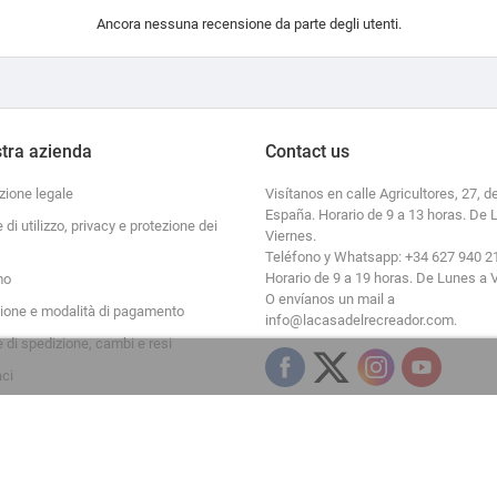
Ancora nessuna recensione da parte degli utenti.
tra azienda
Contact us
zione legale
Visítanos en calle Agricultores, 27, de
España. Horario de 9 a 13 horas. De 
e di utilizzo, privacy e protezione dei
Viernes.
Teléfono y Whatsapp: +34 627 940 2
Horario de 9 a 19 horas. De Lunes a 
mo
O envíanos un mail a
zione e modalità di pagamento
info@lacasadelrecreador.com.
e di spedizione, cambi e resi
aci