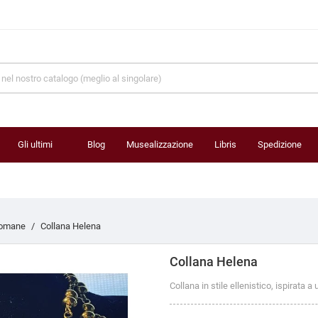
Gli ultimi
Blog
Musealizzazione
Libris
Spedizione
prodotti
romane
Collana Helena
Collana Helena
Collana in stile ellenistico, ispirata a 